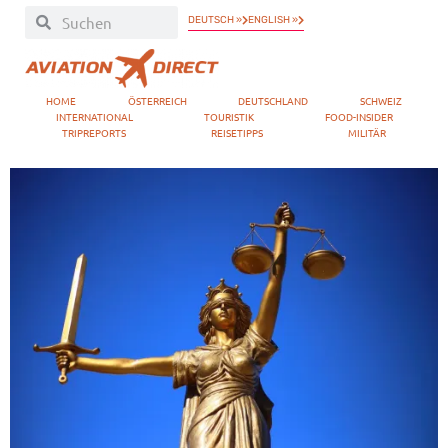
DEUTSCH »
ENGLISH »
HOME
ÖSTERREICH
DEUTSCHLAND
SCHWEIZ
INTERNATIONAL
TOURISTIK
FOOD-INSIDER
TRIPREPORTS
REISETIPPS
MILITÄR