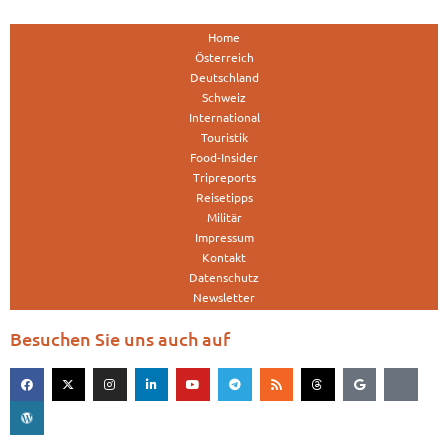
Home
Österreich
Deutschland
Schweiz
International
Touristik
Food-Insider
Tripreports
Reisetipps
Militär
Impressum
Kontakt
Datenschutz
Newsletter
Besuchen Sie uns auch auf