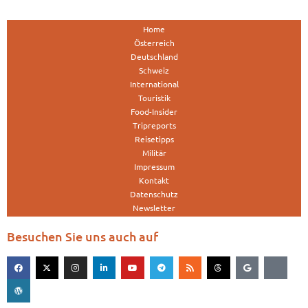
Home
Österreich
Deutschland
Schweiz
International
Touristik
Food-Insider
Tripreports
Reisetipps
Militär
Impressum
Kontakt
Datenschutz
Newsletter
Besuchen Sie uns auch auf