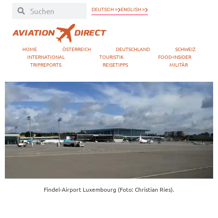
DEUTSCH »
ENGLISH »
HOME
ÖSTERREICH
DEUTSCHLAND
SCHWEIZ
INTERNATIONAL
TOURISTIK
FOOD-INSIDER
TRIPREPORTS
REISETIPPS
MILITÄR
Findel-Airport Luxembourg (Foto: Christian Ries).