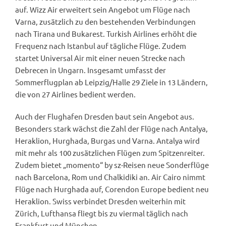
auf. Wizz Air erweitert sein Angebot um Flüge nach
Varna, zusätzlich zu den bestehenden Verbindungen
nach Tirana und Bukarest. Turkish Airlines erhöht die
Frequenz nach Istanbul auf tägliche Flüge. Zudem
startet Universal Air mit einer neuen Strecke nach
Debrecen in Ungarn. Insgesamt umfasst der
Sommerflugplan ab Leipzig/Halle 29 Ziele in 13 Ländern,
die von 27 Airlines bedient werden.
Auch der Flughafen Dresden baut sein Angebot aus.
Besonders stark wächst die Zahl der Flüge nach Antalya,
Heraklion, Hurghada, Burgas und Varna. Antalya wird
mit mehr als 100 zusätzlichen Flügen zum Spitzenreiter.
Zudem bietet „momento“ by sz-Reisen neue Sonderflüge
nach Barcelona, Rom und Chalkidiki an. Air Cairo nimmt
Flüge nach Hurghada auf, Corendon Europe bedient neu
Heraklion. Swiss verbindet Dresden weiterhin mit
Zürich, Lufthansa fliegt bis zu viermal täglich nach
Frankfurt und München.