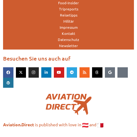
Food-Insider
Tripreports
Reisetipps
Militär
Impressum
Kontakt
Datenschutz
Newsletter
Besuchen Sie uns auch auf
is published with love in
and
Aviation.Direct