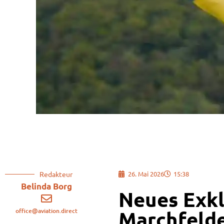
Redakteur
26. Mai 2026
15:38
Belinda Borg
Neues Exkl
office@aviation.direct
Marchfelde