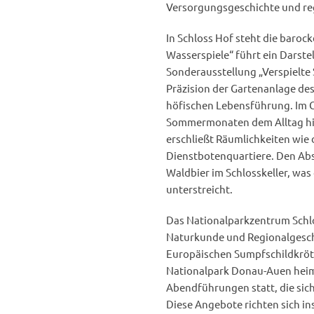
Versorgungsgeschichte und re
In Schloss Hof steht die baroc
Wasserspiele“ führt ein Darstel
Sonderausstellung „Verspielte 
Präzision der Gartenanlage de
höfischen Lebensführung. Im G
Sommermonaten dem Alltag hint
erschließt Räumlichkeiten wie
Dienstbotenquartiere. Den Abs
Waldbier im Schlosskeller, was
unterstreicht.
Das Nationalparkzentrum Schlo
Naturkunde und Regionalgeschi
Europäischen Sumpfschildkröte
Nationalpark Donau-Auen heimi
Abendführungen statt, die sich
Diese Angebote richten sich in