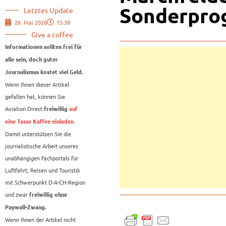
Sonderpro
Letztes Update
26. Mai 2026
15:38
Give a coffee
Informationen sollten frei für
alle sein, doch guter
Journalismus kostet viel Geld.
Wenn Ihnen dieser Artikel
gefallen hat, können Sie
Aviation.Direct
freiwillig
auf
.
eine Tasse Kaffee einladen
Damit unterstützen Sie die
journalistische Arbeit unseres
unabhängigen Fachportals für
Luftfahrt, Reisen und Touristik
mit Schwerpunkt D-A-CH-Region
und zwar
freiwillig ohne
Paywall-Zwang.
Wenn Ihnen der Artikel nicht