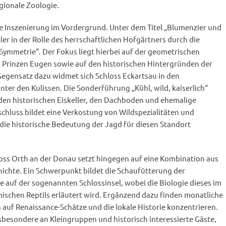
gionale Zoologie.
ke Inszenierung im Vordergrund. Unter dem Titel „Blumenzier und
ler in der Rolle des herrschaftlichen Hofgärtners durch die
Symmetrie“. Der Fokus liegt hierbei auf der geometrischen
s Prinzen Eugen sowie auf den historischen Hintergründen der
egensatz dazu widmet sich Schloss Eckartsau in den
er den Kulissen. Die Sonderführung „Kühl, wild, kaiserlich“
 den historischen Eiskeller, den Dachboden und ehemalige
chluss bildet eine Verkostung von Wildspezialitäten und
 die historische Bedeutung der Jagd für diesen Standort
ss Orth an der Donau setzt hingegen auf eine Kombination aus
chte. Ein Schwerpunkt bildet die Schaufütterung der
 auf der sogenannten Schlossinsel, wobei die Biologie dieses im
schen Reptils erläutert wird. Ergänzend dazu finden monatliche
 auf Renaissance-Schätze und die lokale Historie konzentrieren.
sbesondere an Kleingruppen und historisch interessierte Gäste,