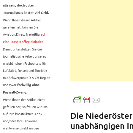
alle sein, doch guter
Journalismus kostet viel Geld.
Wenn Ihnen dieser Artikel
gefallen hat, können Sie
Aviation.Direct
freiwillig
auf
.
eine Tasse Kaffee einladen
Damit unterstützen Sie die
journalistische Arbeit unseres
unabhängigen Fachportals für
Luftfahrt, Reisen und Touristik
mit Schwerpunkt D-A-CH-Region
und zwar
freiwillig ohne
Paywall-Zwang.
Wenn Ihnen der Artikel nicht
gefallen hat, so freuen wir uns
Die Niederöste
auf Ihre konstruktive Kritik
und/oder Ihre Hinweise
unabhängigen In
wahlweise direkt an den