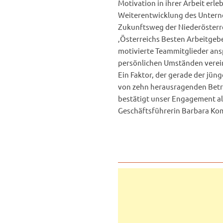
Motivation in ihrer Arbeit erle
Weiterentwicklung des Unterneh
Zukunftsweg der Niederösterre
‚Österreichs Besten Arbeitgebe
motivierte Teammitglieder ansp
persönlichen Umständen vereinb
Ein Faktor, der gerade der jüng
von zehn herausragenden Betri
bestätigt unser Engagement als
Geschäftsführerin Barbara Ko