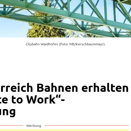
Citybahn Waidhofen (Foto: NB/Kerschbaummayr).
rreich Bahnen erhalten
ce to Work“-
ung
Werbung