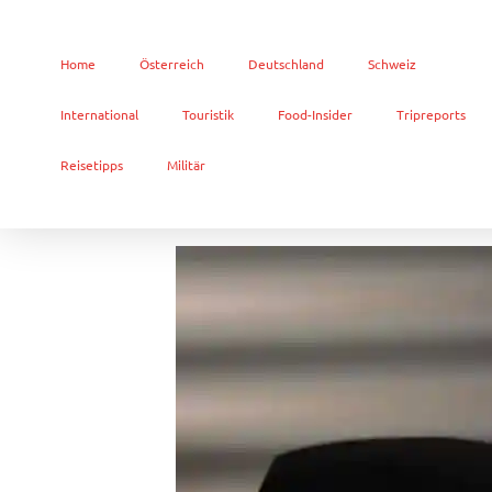
Home
Österreich
Deutschland
Schweiz
International
Touristik
Food-Insider
Tripreports
Reisetipps
Militär