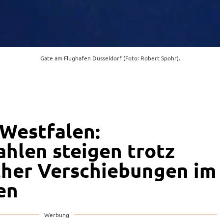
Gate am Flughafen Düsseldorf (Foto: Robert Spohr).
Westfalen:
ahlen steigen trotz
cher Verschiebungen im
en
Werbung