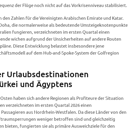
equenz der Flüge noch nicht auf das Vorkrisenniveau stabilisiert.
n den Zahlen für die Vereinigten Arabischen Emirate und Katar.
 Doha, die normalerweise als bedeutende Umsteigeknotenpunkte
ralien fungieren, verzeichneten im ersten Quartal einen
sende wichen aufgrund der Unsicherheiten auf andere Routen
pläne. Diese Entwicklung belastet insbesondere jene
eschäftsmodell auf dem Hub-and-Spoke-System der Golfregion
r Urlaubsdestinationen
ürkei und Ägyptens
n Osten haben sich andere Regionen als Profiteure der Situation
en verzeichneten im ersten Quartal 2026 einen
Passagieren aus Nordrhein-Westfalen. Da diese Länder von den
traumsperrungen weniger betroffen sind und gleichzeitig
en bieten, fungierten sie als primäre Ausweichziele für den