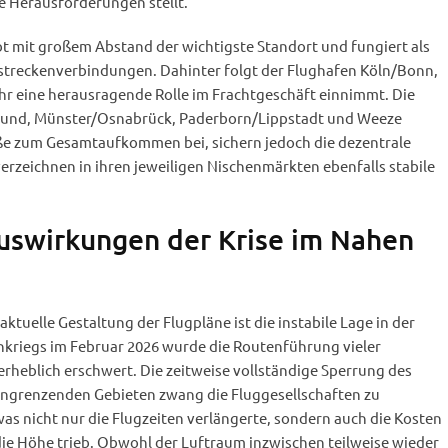
e Herausforderungen stellt.
bt mit großem Abstand der wichtigste Standort und fungiert als
streckenverbindungen. Dahinter folgt der Flughafen Köln/Bonn,
r eine herausragende Rolle im Frachtgeschäft einnimmt. Die
mund, Münster/Osnabrück, Paderborn/Lippstadt und Weeze
ße zum Gesamtaufkommen bei, sichern jedoch die dezentrale
rzeichnen in ihren jeweiligen Nischenmärkten ebenfalls stabile
uswirkungen der Krise im Nahen
aktuelle Gestaltung der Flugpläne ist die instabile Lage in der
ankriegs im Februar 2026 wurde die Routenführung vieler
rheblich erschwert. Die zeitweise vollständige Sperrung des
angrenzenden Gebieten zwang die Fluggesellschaften zu
s nicht nur die Flugzeiten verlängerte, sondern auch die Kosten
 die Höhe trieb. Obwohl der Luftraum inzwischen teilweise wieder