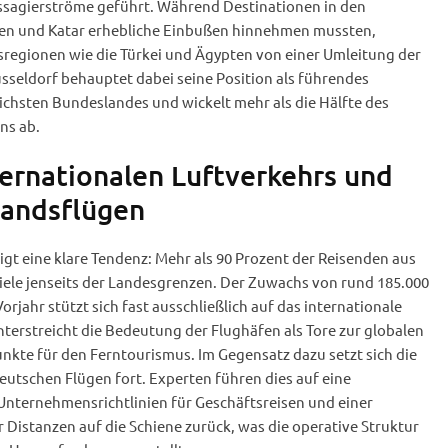
ssagierströme geführt. Während Destinationen in den
ten und Katar erhebliche Einbußen hinnehmen mussten,
bsregionen wie die Türkei und Ägypten von einer Umleitung der
sseldorf behauptet dabei seine Position als führendes
chsten Bundeslandes und wickelt mehr als die Hälfte des
ns ab.
ernationalen Luftverkehrs und
landsflügen
igt eine klare Tendenz: Mehr als 90 Prozent der Reisenden aus
ele jenseits der Landesgrenzen. Der Zuwachs von rund 185.000
rjahr stützt sich fast ausschließlich auf das internationale
terstreicht die Bedeutung der Flughäfen als Tore zur globalen
nkte für den Ferntourismus. Im Gegensatz dazu setzt sich die
eutschen Flügen fort. Experten führen dies auf eine
nternehmensrichtlinien für Geschäftsreisen und einer
 Distanzen auf die Schiene zurück, was die operative Struktur