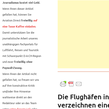
Journalismus kostet viel Geld.
Wenn Ihnen dieser Artikel
gefallen hat, können Sie
Aviation.Direct
freiwillig
auf
.
eine Tasse Kaffee einladen
Damit unterstützen Sie die
journalistische Arbeit unseres
unabhängigen Fachportals für
Luftfahrt, Reisen und Touristik
mit Schwerpunkt D-A-CH-Region
und zwar
freiwillig ohne
Paywall-Zwang.
Wenn Ihnen der Artikel nicht
gefallen hat, so freuen wir uns
auf Ihre konstruktive Kritik
und/oder Ihre Hinweise
Die Flughäfen i
wahlweise direkt an den
verzeichnen ein
Redakteur oder an das Team
unter
unter diesem Link
oder