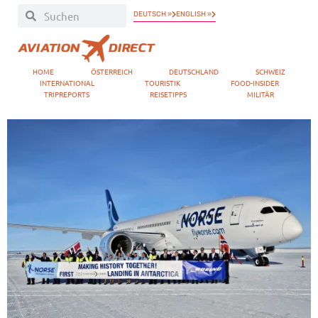
DEUTSCH »
ENGLISH »
HOME
ÖSTERREICH
DEUTSCHLAND
SCHWEIZ
INTERNATIONAL
TOURISTIK
FOOD-INSIDER
TRIPREPORTS
REISETIPPS
MILITÄR