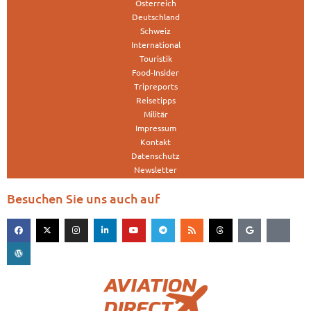
Österreich
Deutschland
Schweiz
International
Touristik
Food-Insider
Tripreports
Reisetipps
Militär
Impressum
Kontakt
Datenschutz
Newsletter
Besuchen Sie uns auch auf