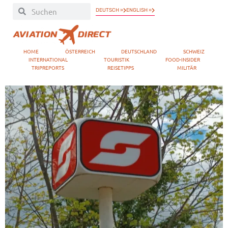
DEUTSCH »
ENGLISH »
HOME
ÖSTERREICH
DEUTSCHLAND
SCHWEIZ
INTERNATIONAL
TOURISTIK
FOOD-INSIDER
TRIPREPORTS
REISETIPPS
MILITÄR