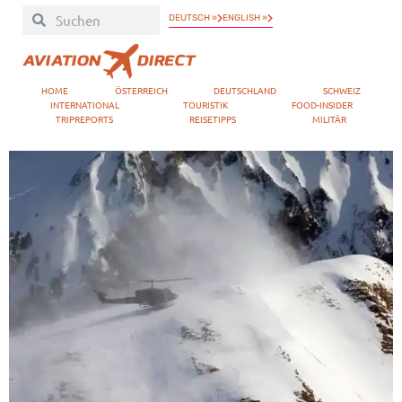
DEUTSCH »
ENGLISH »
HOME
ÖSTERREICH
DEUTSCHLAND
SCHWEIZ
INTERNATIONAL
TOURISTIK
FOOD-INSIDER
TRIPREPORTS
REISETIPPS
MILITÄR