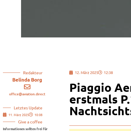
Redakteur
12. März 2025
12:38
Belinda Borg
Piaggio Ae
office@aviation.direct
erstmals P
Nachtsicht
Letztes Update
11. März 2025
10:08
Give a coffee
Informationen sollten frei für