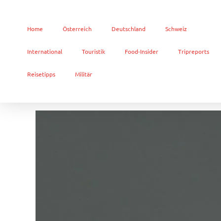
Home
Österreich
Deutschland
Schweiz
International
Touristik
Food-Insider
Tripreports
Reisetipps
Militär