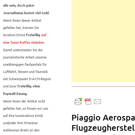
alle sein, doch guter
Journalismus kostet viel Geld.
Wenn Ihnen dieser Artikel
gefallen hat, können Sie
Aviation.Direct
freiwillig
auf
.
eine Tasse Kaffee einladen
Damit unterstützen Sie die
journalistische Arbeit unseres
unabhängigen Fachportals für
Luftfahrt, Reisen und Touristik
mit Schwerpunkt D-A-CH-Region
und zwar
freiwillig ohne
Paywall-Zwang.
Wenn Ihnen der Artikel nicht
gefallen hat, so freuen wir uns
Piaggio Aerospac
auf Ihre konstruktive Kritik
und/oder Ihre Hinweise
Flugzeugherstell
wahlweise direkt an den