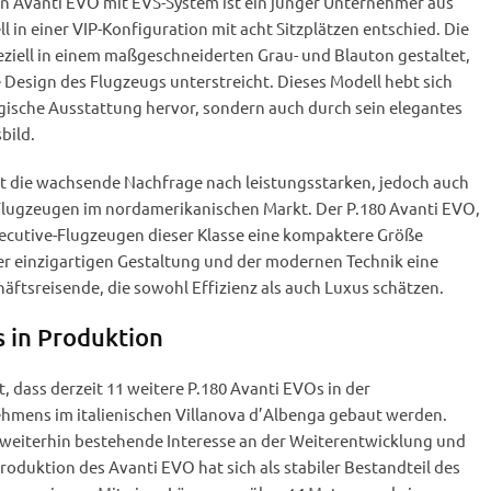
n Avanti EVO mit EVS-System ist ein junger Unternehmer aus
ll in einer VIP-Konfiguration mit acht Sitzplätzen entschied. Die
ziell in einem maßgeschneiderten Grau- und Blauton gestaltet,
Design des Flugzeugs unterstreicht. Dieses Modell hebt sich
gische Ausstattung hervor, sondern auch durch sein elegantes
bild.
gt die wachsende Nachfrage nach leistungsstarken, jedoch auch
Flugzeugen im nordamerikanischen Markt. Der P.180 Avanti EVO,
xecutive-Flugzeugen dieser Klasse eine kompaktere Größe
er einzigartigen Gestaltung und der modernen Technik eine
häftsreisende, die sowohl Effizienz als auch Luxus schätzen.
 in Produktion
 dass derzeit 11 weitere P.180 Avanti EVOs in der
hmens im italienischen Villanova d’Albenga gebaut werden.
 weiterhin bestehende Interesse an der Weiterentwicklung und
oduktion des Avanti EVO hat sich als stabiler Bestandteil des