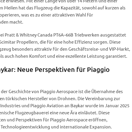
ce erwiesen. Mit einer Länge von über 14 Metern und einer
n Meilen hat das Flugzeug die Kapazität, sowohl auf kurzen als
operieren, was es zu einer attraktiven Wahl für
nden macht.
zwei Pratt & Whitney Canada PT6A–66B Triebwerken ausgestattet
Scimitar Propellern, die für eine hohe Effizienz sorgen. Diese
zeug besonders attraktiv für den Geschäftsreise- und VIP-Markt,
als auch hohen Komfort und eine exzellente Leistung garantiert.
kar: Neue Perspektiven für Piaggio
n der Geschichte von Piaggio Aerospace ist die Übernahme des
n türkischen Hersteller von Drohnen. Die Vereinbarung zur
Industries und Piaggio Aviation an Baykar wurde im Januar 2025
ienische Flugzeugbauerei eine neue Ära einläutet. Diese
n und Perspektiven für Piaggio Aerospace eröffnen,
 Technologieentwicklung und internationale Expansion.