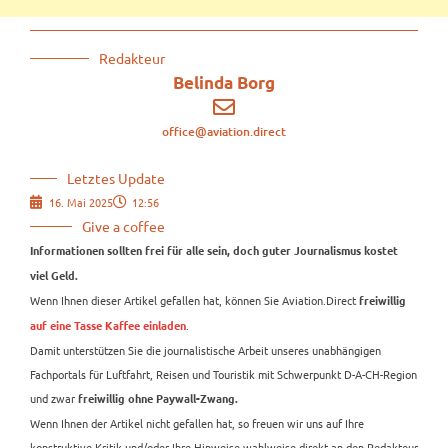
Redakteur
Belinda Borg
office@aviation.direct
Letztes Update
16. Mai 2025
12:56
Give a coffee
Informationen sollten frei für alle sein, doch guter Journalismus kostet
viel Geld.
Wenn Ihnen dieser Artikel gefallen hat, können Sie Aviation.Direct
freiwillig
.
auf eine Tasse Kaffee einladen
Damit unterstützen Sie die journalistische Arbeit unseres unabhängigen
Fachportals für Luftfahrt, Reisen und Touristik mit Schwerpunkt D-A-CH-Region
und zwar
freiwillig ohne Paywall-Zwang.
Wenn Ihnen der Artikel nicht gefallen hat, so freuen wir uns auf Ihre
konstruktive Kritik und/oder Ihre Hinweise wahlweise direkt an den Redakteur