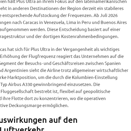
en hält Plus Ultra an ihrem Fokus auf den lateinamerikanischen
ht in anderen Destinationen der Region derzeit ein stabileres
ne entsprechende Aufstockung der Frequenzen. Ab Juli 2026
ungen nach Caracas in Venezuela, Lima in Peru und Buenos Aires
n aufgenommen werden. Diese Entscheidung basiert auf einer
hfragestruktur und der dortigen Kostenrahmenbedingungen.
s hat sich für Plus Ultra in der Vergangenheit als wichtiges
 Erhöhung der Flugfrequenz reagiert das Unternehmen auf die
Segment der Besuchs- und Geschäftsreisen zwischen Spanien
 Argentinien sieht die Airline trotz allgemeiner wirtschaftlicher
tarke Marktposition, um die durch die Kolumbien-Einstellung
Typ Airbus A330 gewinnbringend einzusetzen. Die
Fluggesellschaft bestrebt ist, flexibel auf geopolitische
ihre Flotte dort zu konzentrieren, wo die operativen
tive Deckungsmarge ermöglichen.
uswirkungen auf den
 Luftverkehr