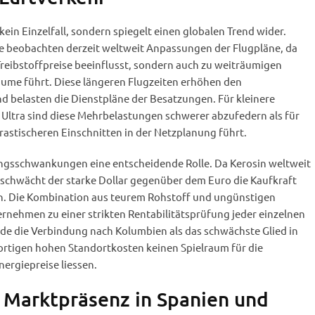
 kein Einzelfall, sondern spiegelt einen globalen Trend wider.
e beobachten derzeit weltweit Anpassungen der Flugpläne, da
 Treibstoffpreise beeinflusst, sondern auch zu weiträumigen
äume führt. Diese längeren Flugzeiten erhöhen den
d belasten die Dienstpläne der Besatzungen. Für kleinere
 Ultra sind diese Mehrbelastungen schwerer abzufedern als für
drastischeren Einschnitten in der Netzplanung führt.
ngsschwankungen eine entscheidende Rolle. Da Kerosin weltweit
 schwächt der starke Dollar gegenüber dem Euro die Kaufkraft
ich. Die Kombination aus teurem Rohstoff und ungünstigen
rnehmen zu einer strikten Rentabilitätsprüfung jeder einzelnen
rde die Verbindung nach Kolumbien als das schwächste Glied in
 dortigen hohen Standortkosten keinen Spielraum für die
ergiepreise liessen.
 Marktpräsenz in Spanien und