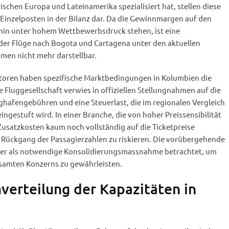
chen Europa und Lateinamerika spezialisiert hat, stellen diese
Einzelposten in der Bilanz dar. Da die Gewinnmargen auf den
in unter hohem Wettbewerbsdruck stehen, ist eine
der Flüge nach Bogota und Cartagena unter den aktuellen
en nicht mehr darstellbar.
ktoren haben spezifische Marktbedingungen in Kolumbien die
 Fluggesellschaft verwies in offiziellen Stellungnahmen auf die
ghafengebühren und eine Steuerlast, die im regionalen Vergleich
ingestuft wird. In einer Branche, die von hoher Preissensibilität
 Zusatzkosten kaum noch vollständig auf die Ticketpreise
Rückgang der Passagierzahlen zu riskieren. Die vorübergehende
her als notwendige Konsolidierungsmassnahme betrachtet, um
 gesamten Konzerns zu gewährleisten.
verteilung der Kapazitäten in