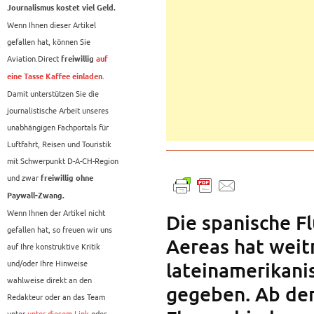
Journalismus kostet viel Geld.
Wenn Ihnen dieser Artikel
gefallen hat, können Sie
Aviation.Direct
freiwillig
auf
.
eine Tasse Kaffee einladen
Damit unterstützen Sie die
journalistische Arbeit unseres
unabhängigen Fachportals für
Luftfahrt, Reisen und Touristik
mit Schwerpunkt D-A-CH-Region
und zwar
freiwillig ohne
Paywall-Zwang.
Wenn Ihnen der Artikel nicht
Die spanische Fl
gefallen hat, so freuen wir uns
Aereas hat weit
auf Ihre konstruktive Kritik
und/oder Ihre Hinweise
lateinamerikani
wahlweise direkt an den
gegeben. Ab dem
Redakteur oder an das Team
unter
unter diesem Link
oder