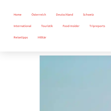
Home
Österreich
Deutschland
Schweiz
International
Touristik
Food-Insider
Tripreports
Reisetipps
Militär