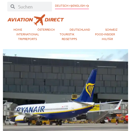
DEUTSCH »
ENGLISH »
HOME
ÖSTERREICH
DEUTSCHLAND
SCHWEIZ
INTERNATIONAL
TOURISTIK
FOOD-INSIDER
TRIPREPORTS
REISETIPPS
MILITÄR