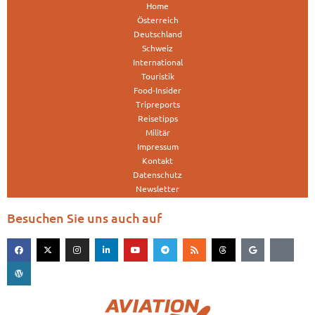
Home
Österreich
Deutschland
Schweiz
International
Touristik
Food-Insider
Tripreports
Reisetipps
Militär
Impressum
Kontakt
Datenschutz
Newsletter
Besuchen Sie uns auch auf