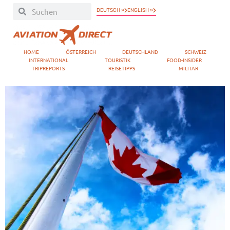
DEUTSCH »
ENGLISH »
HOME
ÖSTERREICH
DEUTSCHLAND
SCHWEIZ
INTERNATIONAL
TOURISTIK
FOOD-INSIDER
TRIPREPORTS
REISETIPPS
MILITÄR