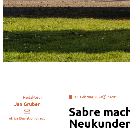
Redakteur
13. Februar 2024
16:01
Jan Gruber
Sabre mach
office@aviation.direct
Neukunden