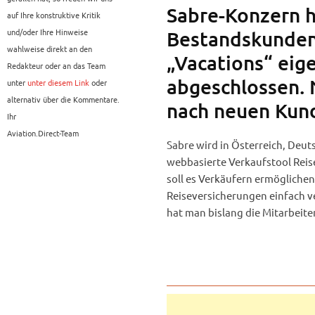
Sabre-Konzern h
auf Ihre konstruktive Kritik
und/oder Ihre Hinweise
Bestandskunden
wahlweise direkt an den
„Vacations“ ei
Redakteur oder an das Team
abgeschlossen. 
unter
unter diesem Link
oder
alternativ über die Kommentare.
nach neuen Kun
Ihr
Aviation.Direct-Team
Sabre wird in Österreich, Deu
webbasierte Verkaufstool Rei
soll es Verkäufern ermöglichen
Reiseversicherungen einfach v
hat man bislang die Mitarbeite