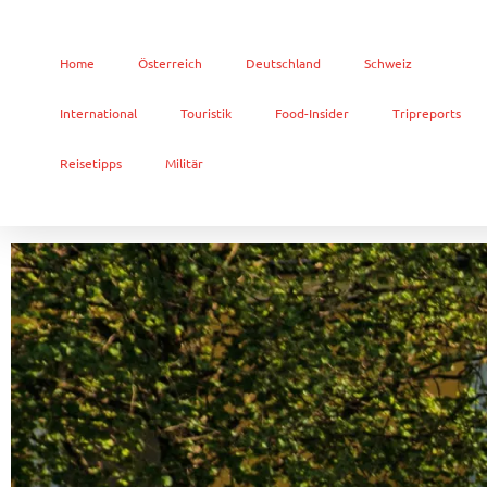
Home
Österreich
Deutschland
Schweiz
International
Touristik
Food-Insider
Tripreports
Reisetipps
Militär