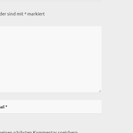
lder sind mit
*
markiert
 meinen nächsten Kommentar speichern.