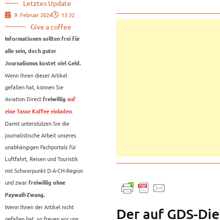
Letztes Update
9. Februar 2024
13:32
Give a coffee
Informationen sollten frei für
alle sein, doch guter
Journalismus kostet viel Geld.
Wenn Ihnen dieser Artikel
gefallen hat, können Sie
Aviation.Direct
freiwillig
auf
.
eine Tasse Kaffee einladen
Damit unterstützen Sie die
journalistische Arbeit unseres
unabhängigen Fachportals für
Luftfahrt, Reisen und Touristik
mit Schwerpunkt D-A-CH-Region
und zwar
freiwillig ohne
Paywall-Zwang.
Wenn Ihnen der Artikel nicht
Der auf GDS-Die
gefallen hat, so freuen wir uns