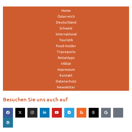
Home
Österreich
Deutschland
Schweiz
International
Touristik
Food-Insider
Tripreports
Reisetipps
Militär
Impressum
Kontakt
Datenschutz
Newsletter
Besuchen Sie uns auch auf