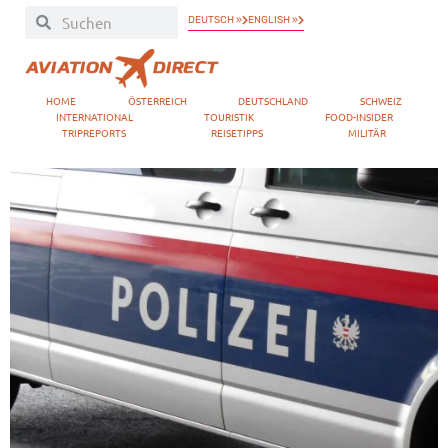
DEUTSCH »
ENGLISH »
HOME
ÖSTERREICH
DEUTSCHLAND
SCHWEIZ
INTERNATIONAL
TOURISTIK
FOOD-INSIDER
TRIPREPORTS
REISETIPPS
MILITÄR