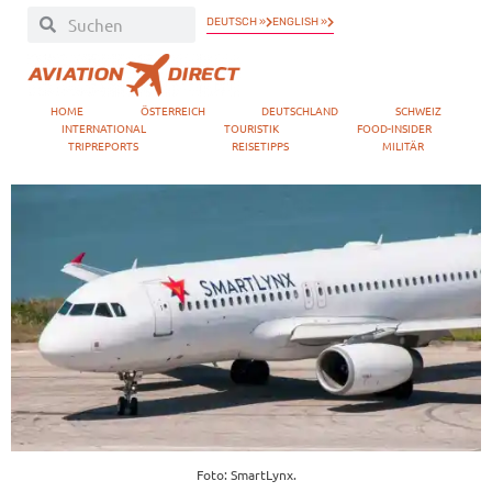
DEUTSCH »
ENGLISH »
HOME
ÖSTERREICH
DEUTSCHLAND
SCHWEIZ
INTERNATIONAL
TOURISTIK
FOOD-INSIDER
TRIPREPORTS
REISETIPPS
MILITÄR
Foto: SmartLynx.