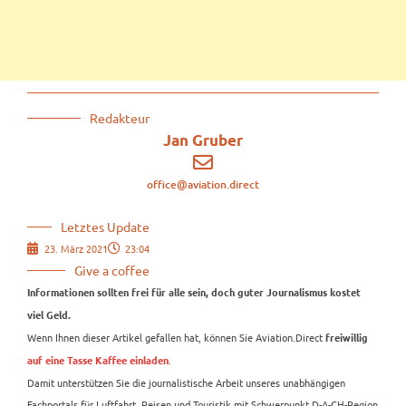
Redakteur
Jan Gruber
office@aviation.direct
Letztes Update
23. März 2021
23:04
Give a coffee
Informationen sollten frei für alle sein, doch guter Journalismus kostet
viel Geld.
Wenn Ihnen dieser Artikel gefallen hat, können Sie Aviation.Direct
freiwillig
.
auf eine Tasse Kaffee einladen
Damit unterstützen Sie die journalistische Arbeit unseres unabhängigen
Fachportals für Luftfahrt, Reisen und Touristik mit Schwerpunkt D-A-CH-Region