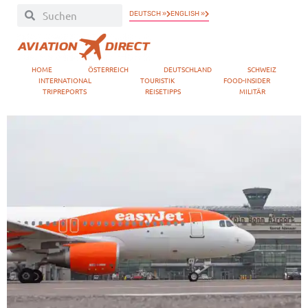
DEUTSCH »
ENGLISH »
HOME
ÖSTERREICH
DEUTSCHLAND
SCHWEIZ
INTERNATIONAL
TOURISTIK
FOOD-INSIDER
TRIPREPORTS
REISETIPPS
MILITÄR