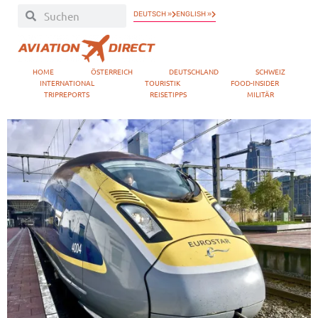
DEUTSCH »
ENGLISH »
HOME
ÖSTERREICH
DEUTSCHLAND
SCHWEIZ
INTERNATIONAL
TOURISTIK
FOOD-INSIDER
TRIPREPORTS
REISETIPPS
MILITÄR