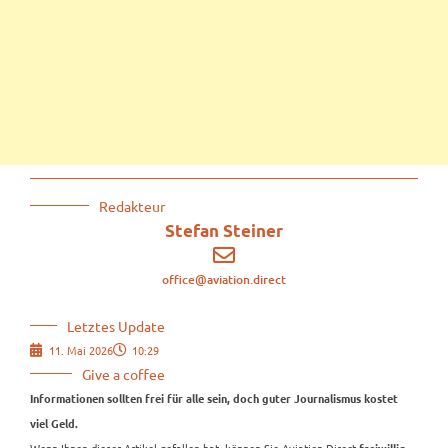
Redakteur
Stefan Steiner
office@aviation.direct
Letztes Update
11. Mai 2026
10:29
Give a coffee
Informationen sollten frei für alle sein, doch guter Journalismus kostet
viel Geld.
Wenn Ihnen dieser Artikel gefallen hat, können Sie Aviation.Direct