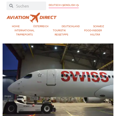
DEUTSCH »
ENGLISH »
HOME
ÖSTERREICH
DEUTSCHLAND
SCHWEIZ
INTERNATIONAL
TOURISTIK
FOOD-INSIDER
TRIPREPORTS
REISETIPPS
MILITÄR