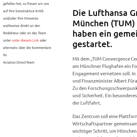
gefallen hat, so freuen wir uns
Die Lufthansa G
auf Ihre konstruktive Kritik
und/oder Ihre Hinweise
München (TUM) 
wahlweise direkt an den
haben ein geme
Redakteur oder an das Team
unter
unter diesem Link
oder
gestartet.
alternativ über die Kommentare.
Ihr
Mit dem „TUM Convergence Cen
Aviation.Direct-Team
am Münchner Flughafen ein Fo
Engagement vernetzen soll. I
und Finanzminister Albert Füra
Zu den Forschungsschwerpunkte
und Sicherheit. Ein besondere
der Luftfahrt.
Das Zentrum soll eine Plattfor
Wirtschaftspartner gemeinsam a
wichtiger Schritt, um München