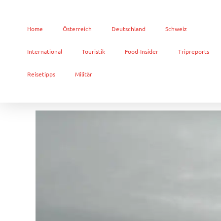
Home
Österreich
Deutschland
Schweiz
International
Touristik
Food-Insider
Tripreports
Reisetipps
Militär