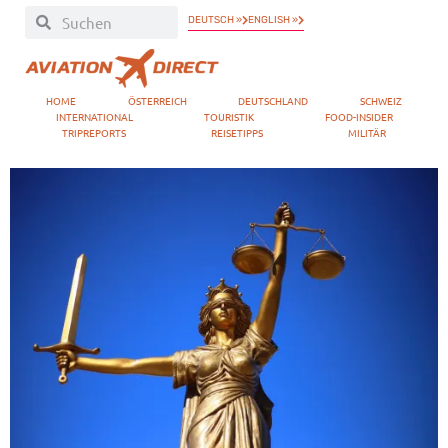
DEUTSCH »
ENGLISH »
HOME
ÖSTERREICH
DEUTSCHLAND
SCHWEIZ
INTERNATIONAL
TOURISTIK
FOOD-INSIDER
TRIPREPORTS
REISETIPPS
MILITÄR