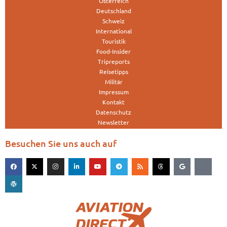
Österreich
Deutschland
Schweiz
International
Touristik
Food-Insider
Tripreports
Reisetipps
Militär
Impressum
Kontakt
Datenschutz
Newsletter
Besuchen Sie uns auch auf