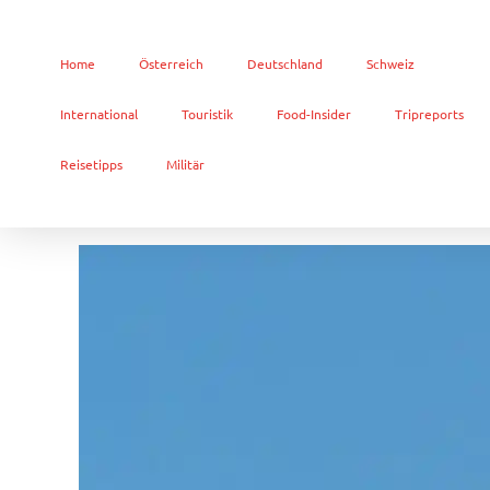
Home
Österreich
Deutschland
Schweiz
International
Touristik
Food-Insider
Tripreports
Reisetipps
Militär