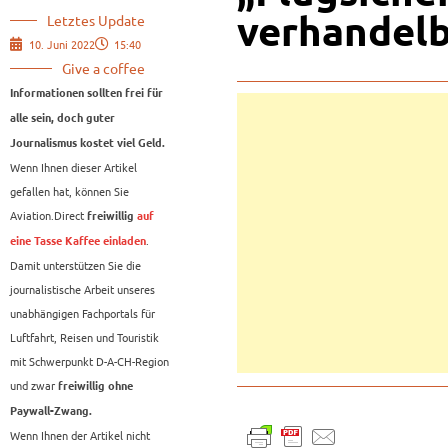
verhandelb
Letztes Update
10. Juni 2022
15:40
Give a coffee
Informationen sollten frei für
alle sein, doch guter
Journalismus kostet viel Geld.
Wenn Ihnen dieser Artikel
gefallen hat, können Sie
Aviation.Direct
freiwillig
auf
.
eine Tasse Kaffee einladen
Damit unterstützen Sie die
journalistische Arbeit unseres
unabhängigen Fachportals für
Luftfahrt, Reisen und Touristik
mit Schwerpunkt D-A-CH-Region
und zwar
freiwillig ohne
Paywall-Zwang.
Wenn Ihnen der Artikel nicht