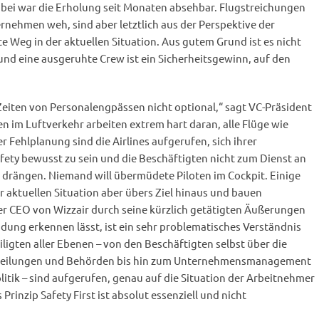
abei war die Erholung seit Monaten absehbar. Flugstreichungen
nehmen weh, sind aber letztlich aus der Perspektive der
te Weg in der aktuellen Situation. Aus gutem Grund ist es nicht
und eine ausgeruhte Crew ist ein Sicherheitsgewinn, auf den
n Zeiten von Personalengpässen nicht optional,“ sagt VC-Präsident
en im Luftverkehr arbeiten extrem hart daran, alle Flüge wie
r Fehlplanung sind die Airlines aufgerufen, sich ihrer
ty bewusst zu sein und die Beschäftigten nicht zum Dienst an
 drängen. Niemand will übermüdete Piloten im Cockpit. Einige
r aktuellen Situation aber übers Ziel hinaus und bauen
er CEO von Wizzair durch seine kürzlich getätigten Äußerungen
ung erkennen lässt, ist ein sehr problematisches Verständnis
iligten aller Ebenen – von den Beschäftigten selbst über die
bteilungen und Behörden bis hin zum Unternehmensmanagement
litik – sind aufgerufen, genau auf die Situation der Arbeitnehmer
Prinzip Safety First ist absolut essenziell und nicht