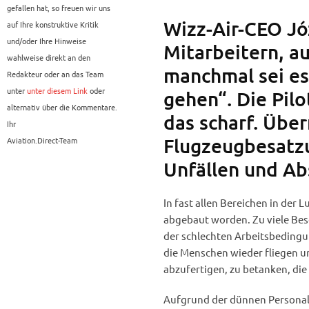
gefallen hat, so freuen wir uns
Wizz-Air-CEO Jó
auf Ihre konstruktive Kritik
und/oder Ihre Hinweise
Mitarbeitern, a
wahlweise direkt an den
manchmal sei es
Redakteur oder an das Team
unter
unter diesem Link
oder
gehen“. Die Pilo
alternativ über die Kommentare.
das scharf. Üb
Ihr
Flugzeugbesatzu
Aviation.Direct-Team
Unfällen und Ab
In fast allen Bereichen in der 
abgebaut worden. Zu viele Be
der schlechten Arbeitsbedingu
die Menschen wieder fliegen u
abzufertigen, zu betanken, die
Aufgrund der dünnen Personald