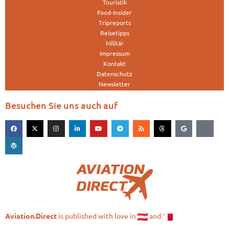
Touristik
Food-Insider
Tripreports
Reisetipps
Militär
Impressum
Kontakt
Datenschutz
Newsletter
Besuchen Sie uns auch auf
is published with love in
and
Aviation.Direct