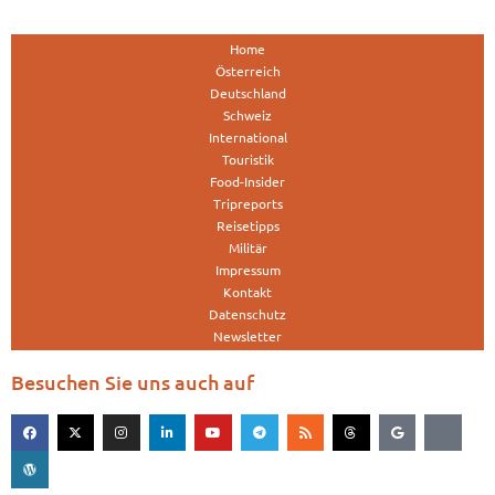
Home
Österreich
Deutschland
Schweiz
International
Touristik
Food-Insider
Tripreports
Reisetipps
Militär
Impressum
Kontakt
Datenschutz
Newsletter
Besuchen Sie uns auch auf