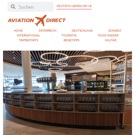
DEUTSCH »
ENGLISH »
HOME
ÖSTERREICH
DEUTSCHLAND
SCHWEIZ
INTERNATIONAL
TOURISTIK
FOOD-INSIDER
TRIPREPORTS
REISETIPPS
MILITÄR