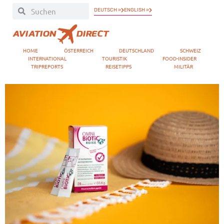
DEUTSCH »
ENGLISH »
HOME
ÖSTERREICH
DEUTSCHLAND
SCHWEIZ
INTERNATIONAL
TOURISTIK
FOOD-INSIDER
TRIPREPORTS
REISETIPPS
MILITÄR