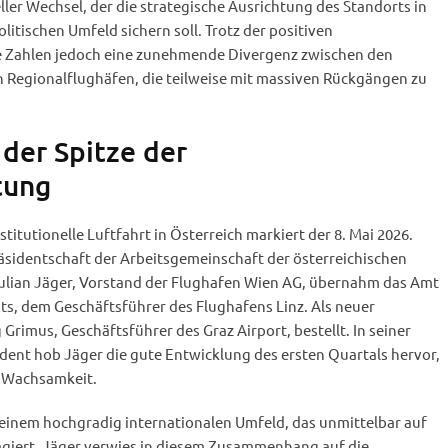
ler Wechsel, der die strategische Ausrichtung des Standorts in
tischen Umfeld sichern soll. Trotz der positiven
 Zahlen jedoch eine zunehmende Divergenz zwischen den
 Regionalflughäfen, die teilweise mit massiven Rückgängen zu
 der Spitze der
tung
nstitutionelle Luftfahrt in Österreich markiert der 8. Mai 2026.
sidentschaft der Arbeitsgemeinschaft der österreichischen
ulian Jäger, Vorstand der Flughafen Wien AG, übernahm das Amt
ts, dem Geschäftsführer des Flughafens Linz. Als neuer
rimus, Geschäftsführer des Graz Airport, bestellt. In seiner
dent hob Jäger die gute Entwicklung des ersten Quartals hervor,
r Wachsamkeit.
 einem hochgradig internationalen Umfeld, das unmittelbar auf
eagiert. Jäger verwies in diesem Zusammenhang auf die