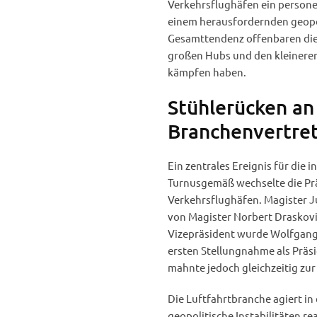
Verkehrsflughäfen ein personel
einem herausfordernden geopoli
Gesamttendenz offenbaren die
großen Hubs und den kleineren
kämpfen haben.
Stühlerücken an
Branchenvertre
Ein zentrales Ereignis für die i
Turnusgemäß wechselte die Prä
Verkehrsflughäfen. Magister J
von Magister Norbert Draskovi
Vizepräsident wurde Wolfgang G
ersten Stellungnahme als Präsi
mahnte jedoch gleichzeitig zu
Die Luftfahrtbranche agiert in
geopolitische Instabilitäten r