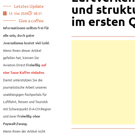
und strukt
Letztes Update
13. Mai 2026
08:51
im ersten 
Give a coffee
Informationen sollten frei für
alle sein, doch guter
Journalismus kostet viel Geld.
Wenn Ihnen dieser Artikel
gefallen hat, können Sie
Aviation.Direct
freiwillig
auf
.
eine Tasse Kaffee einladen
Damit unterstützen Sie die
journalistische Arbeit unseres
unabhängigen Fachportals für
Luftfahrt, Reisen und Touristik
mit Schwerpunkt D-A-CH-Region
und zwar
freiwillig ohne
Paywall-Zwang.
Wenn Ihnen der Artikel nicht