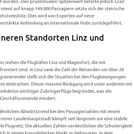
 wurden. Den prozentualen Spitzenwert lieferte jedoch Graz:
zent auf knapp 149.000 Passagiere setzte sich der steirische
chstumsliste. Dies wird von Experten auf neue
erstärkte Anbindung an internationale Hubs zurückgeführt.
eineren Standorten Linz und
 stehen die Flughäfen Linz und Klagenfurt, die mit
ntiert sind. In Linz sank die Zahl der Reisenden um über 20
gravierender stellt sich die Situation bei den Flugbewegungen
ozent einbrachen. Dieser massive Rückgang wird unter anderem mit
reduktion wichtiger Zubringerflüge begründet, was die
r Geschäftsreisende mindert.
 ähnlichen Abwärtstrend bei den Passagierzahlen mit einem
ärntner Landeshauptstadt kämpft seit längerem um eine stabile
e Flugnetz. Die aktuellen Zahlen verdeutlichen die Schwierigkeit
sich in einem konsolidierten Markt zu behaupten, in dem