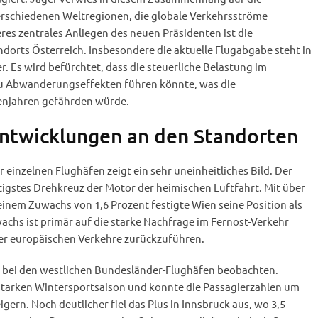
rschiedenen Weltregionen, die globale Verkehrsströme
res zentrales Anliegen des neuen Präsidenten ist die
dorts Österreich. Insbesondere die aktuelle Flugabgabe steht in
r. Es wird befürchtet, dass die steuerliche Belastung im
zu Abwanderungseffekten führen könnte, was die
enjahren gefährden würde.
ntwicklungen an den Standorten
r einzelnen Flughäfen zeigt ein sehr uneinheitliches Bild. Der
tigstes Drehkreuz der Motor der heimischen Luftfahrt. Mit über
einem Zuwachs von 1,6 Prozent festigte Wien seine Position als
chs ist primär auf die starke Nachfrage im Fernost-Verkehr
der europäischen Verkehre zurückzuführen.
ch bei den westlichen Bundesländer-Flughäfen beobachten.
 starken Wintersportsaison und konnte die Passagierzahlen um
igern. Noch deutlicher fiel das Plus in Innsbruck aus, wo 3,5