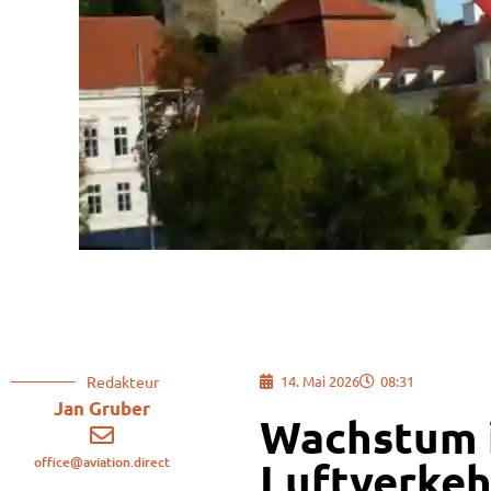
Redakteur
14. Mai 2026
08:31
Jan Gruber
Wachstum i
office@aviation.direct
Luftverkeh