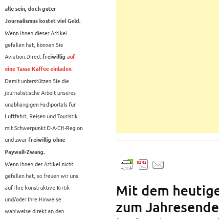
alle sein, doch guter
Journalismus kostet viel Geld.
Wenn Ihnen dieser Artikel
gefallen hat, können Sie
Aviation.Direct
freiwillig
auf
.
eine Tasse Kaffee einladen
Damit unterstützen Sie die
journalistische Arbeit unseres
unabhängigen Fachportals für
Luftfahrt, Reisen und Touristik
mit Schwerpunkt D-A-CH-Region
und zwar
freiwillig ohne
Paywall-Zwang.
Wenn Ihnen der Artikel nicht
gefallen hat, so freuen wir uns
Mit dem heutige
auf Ihre konstruktive Kritik
und/oder Ihre Hinweise
zum Jahresende.
wahlweise direkt an den