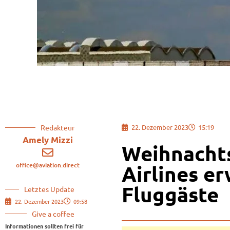
Redakteur
22. Dezember 2023
15:19
Amely Mizzi
Weihnachts
office@aviation.direct
Airlines e
Fluggäste
Letztes Update
22. Dezember 2023
09:58
Give a coffee
Informationen sollten frei für