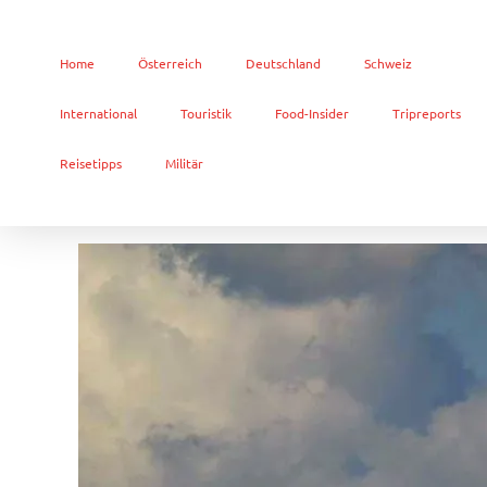
Home
Österreich
Deutschland
Schweiz
International
Touristik
Food-Insider
Tripreports
Reisetipps
Militär