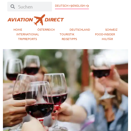
DEUTSCH »
ENGLISH »
HOME
ÖSTERREICH
DEUTSCHLAND
SCHWEIZ
INTERNATIONAL
TOURISTIK
FOOD-INSIDER
TRIPREPORTS
REISETIPPS
MILITÄR