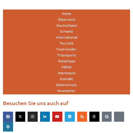
Home
Österreich
Deutschland
Schweiz
International
Touristik
Food-Insider
Tripreports
Reisetipps
Militär
Impressum
Kontakt
Datenschutz
Newsletter
Besuchen Sie uns auch auf