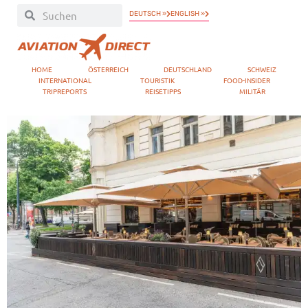
DEUTSCH »
ENGLISH »
HOME
ÖSTERREICH
DEUTSCHLAND
SCHWEIZ
INTERNATIONAL
TOURISTIK
FOOD-INSIDER
TRIPREPORTS
REISETIPPS
MILITÄR