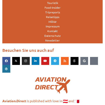
Touristik
Food-Insider
Tripreports
Reisetipps
Militär
Impressum
Kontakt
Datenschutz
Newsletter
Besuchen Sie uns auch auf
is published with love in
and
Aviation.Direct