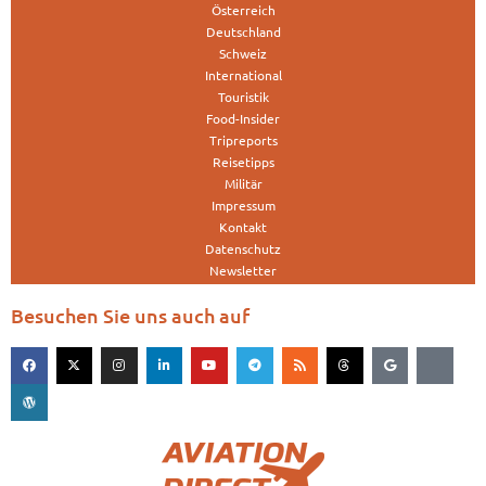
Österreich
Deutschland
Schweiz
International
Touristik
Food-Insider
Tripreports
Reisetipps
Militär
Impressum
Kontakt
Datenschutz
Newsletter
Besuchen Sie uns auch auf