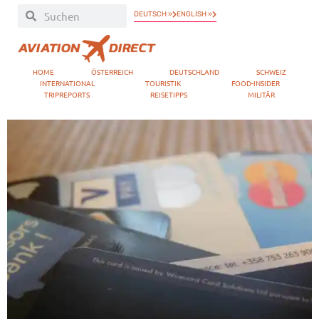
DEUTSCH »
ENGLISH »
HOME
ÖSTERREICH
DEUTSCHLAND
SCHWEIZ
INTERNATIONAL
TOURISTIK
FOOD-INSIDER
TRIPREPORTS
REISETIPPS
MILITÄR