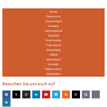
Home
Österreich
Deutschland
Schweiz
International
Touristik
Food-Insider
Tripreports
Reisetipps
Militär
Impressum
Kontakt
Datenschutz
Newsletter
Besuchen Sie uns auch auf