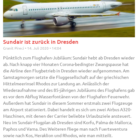
Sundair ist zurück in Dresden
Granit Pireci
14. Juli 2020
14:04
Pünktlich zum Flughafen-Jubiläum: Sundair hebt ab Dresden wieder
ab. Nach knapp vier Monaten Corona-bedingter Zwangspause hat
die Airline den Flugbetrieb in Dresden wieder aufgenommen. Am
Samstagmorgen setzte die Fluggesellschaft auf der griechischen
Mittelmeerinsel Rhodos zur Landung an. Anlässlich der
Wiederaufnahme und des 85-jährigen Jubiläums des Flughafens gab
es vor dem Abflug Wasserfontänen von der Flughafen-Feuerwehr.
Außerdem hat Sundair in diesem Sommer erstmals zwei Flugzeuge
am Airport stationiert. Dabei handelt es sich um zwei Airbus A320-
Maschinen, mit denen der Carrier beliebte Urlaubsziele ansteuert.
Neu im Sundair-Flugplan ab Dresden sind Korfu, Palma de Mallorca,
Paphos und Varna. Des Weiteren fliege man nach Fuerteventura
sowie nach Kos, Heraklion und Rhodos, wie man mitteilt.