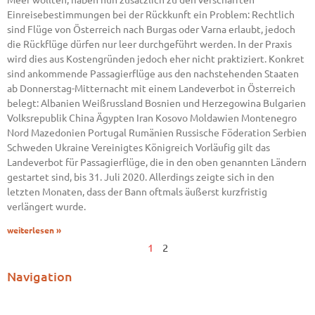
Einreisebestimmungen bei der Rückkunft ein Problem: Rechtlich
sind Flüge von Österreich nach Burgas oder Varna erlaubt, jedoch
die Rückflüge dürfen nur leer durchgeführt werden. In der Praxis
wird dies aus Kostengründen jedoch eher nicht praktiziert. Konkret
sind ankommende Passagierflüge aus den nachstehenden Staaten
ab Donnerstag-Mitternacht mit einem Landeverbot in Österreich
belegt: Albanien Weißrussland Bosnien und Herzegowina Bulgarien
Volksrepublik China Ägypten Iran Kosovo Moldawien Montenegro
Nord Mazedonien Portugal Rumänien Russische Föderation Serbien
Schweden Ukraine Vereinigtes Königreich Vorläufig gilt das
Landeverbot für Passagierflüge, die in den oben genannten Ländern
gestartet sind, bis 31. Juli 2020. Allerdings zeigte sich in den
letzten Monaten, dass der Bann oftmals äußerst kurzfristig
verlängert wurde.
weiterlesen »
1
2
Navigation