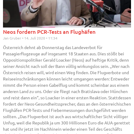
Neos fordern PCR-Tests an Flughäfen
Jan Gruber
14. Juli 2020
11:34
Österreich dehnt ab Donnerstag das Landeverbot für
Passagierflugzeuge auf insgesamt 18 Staaten aus. Dies stößt bei
Oppositionspolitiker Gerald Loacker (Neos) auf heftige Kritik, denn
seiner Ansicht nach soll der Bann völlig wirkungslos sein. „Wer nach
Österreich reisen will, wird einen Weg finden. Die Flugverbote und
Reiseeinschränkungen können leicht umgangen werden: Entweder
nimmt die Person einen Gabelflug und kommt scheinbar aus einem
anderen Land zu uns. Oder sie fliegt nach Bratislava oder München
und reist dann ein“, so Loacker in einer ersten Reaktion. Stattdessen
fordert der Neos-Gesundheitssprecher, dass an den österreichischen
Flughäfen PCR-Tests und Fiebermessungen durchgeführt werden
sollten. „Das Flugverbot ist auch aus wirtschaftlicher Sicht völliger
Unfug, weil die Republik ja um 300 Millionen Euro die AUA gerettet
hat und ihr jetzt im Nachhinein wieder einen Teil des Geschäfts