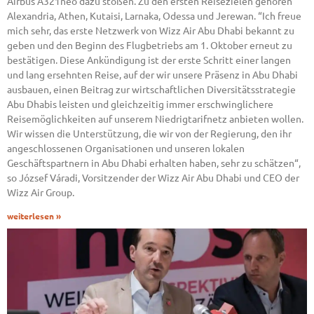
Airbus A321neo dazu stoßen. Zu den ersten Reisezielen gehören
Alexandria, Athen, Kutaisi, Larnaka, Odessa und Jerewan. “Ich freue
mich sehr, das erste Netzwerk von Wizz Air Abu Dhabi bekannt zu
geben und den Beginn des Flugbetriebs am 1. Oktober erneut zu
bestätigen. Diese Ankündigung ist der erste Schritt einer langen
und lang ersehnten Reise, auf der wir unsere Präsenz in Abu Dhabi
ausbauen, einen Beitrag zur wirtschaftlichen Diversitätsstrategie
Abu Dhabis leisten und gleichzeitig immer erschwinglichere
Reisemöglichkeiten auf unserem Niedrigtarifnetz anbieten wollen.
Wir wissen die Unterstützung, die wir von der Regierung, den ihr
angeschlossenen Organisationen und unseren lokalen
Geschäftspartnern in Abu Dhabi erhalten haben, sehr zu schätzen“,
so József Váradi, Vorsitzender der Wizz Air Abu Dhabi und CEO der
Wizz Air Group.
weiterlesen »