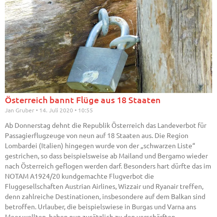
Österreich bannt Flüge aus 18 Staaten
Jan Gruber
14. Juli 2020
10:55
Ab Donnerstag dehnt die Republik Österreich das Landeverbot für
Passagierflugzeuge von neun auf 18 Staaten aus. Die Region
Lombardei (Italien) hingegen wurde von der „schwarzen Liste“
gestrichen, so dass beispielsweise ab Mailand und Bergamo wieder
nach Österreich geflogen werden darf. Besonders hart dürfte das im
NOTAM A1924/20 kundgemachte Flugverbot die
Fluggesellschaften Austrian Airlines, Wizzair und Ryanair treffen,
denn zahlreiche Destinationen, insbesondere auf dem Balkan sind
betroffen. Urlauber, die beispielswiese in Burgas und Varna ans
Meer wollten, haben nun zusätzlich zu den verschärften