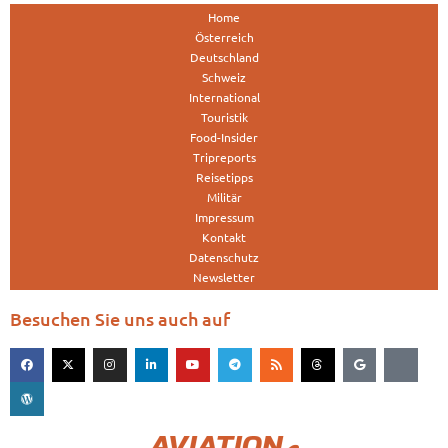
Home
Österreich
Deutschland
Schweiz
International
Touristik
Food-Insider
Tripreports
Reisetipps
Militär
Impressum
Kontakt
Datenschutz
Newsletter
Besuchen Sie uns auch auf