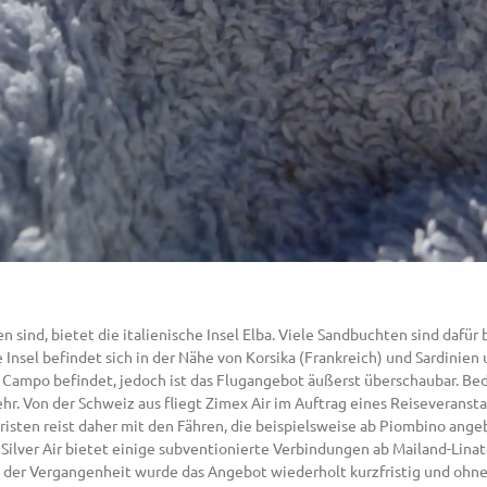
 sind, bietet die italienische Insel Elba. Viele Sandbuchten sind dafür 
Insel befindet sich in der Nähe von Korsika (Frankreich) und Sardinien u
i Campo befindet, jedoch ist das Flugangebot äußerst überschaubar. Be
r. Von der Schweiz aus fliegt Zimex Air im Auftrag eines Reiseveranst
ouristen reist daher mit den Fähren, die beispielsweise ab Piombino ang
Silver Air bietet einige subventionierte Verbindungen ab Mailand-Linat
n der Vergangenheit wurde das Angebot wiederholt kurzfristig und ohn