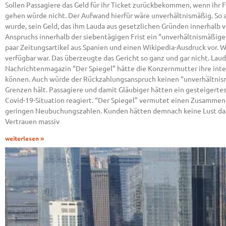
Sollen Passagiere das Geld für ihr Ticket zurückbekommen, wenn ihr 
gehen würde nicht. Der Aufwand hierfür wäre unverhältnismäßig. So 
wurde, sein Geld, das ihm Lauda aus gesetzlichen Gründen innerhalb 
Anspruchs innerhalb der siebentägigen Frist ein “unverhältnismäßi
paar Zeitungsartikel aus Spanien und einen Wikipedia-Ausdruck vor. 
verfügbar war. Das überzeugte das Gericht so ganz und gar nicht. Lau
Nachrichtenmagazin “Der Spiegel” hätte die Konzernmutter ihre inter
können. Auch würde der Rückzahlungsanspruch keinen “unverhältnismä
Grenzen hält. Passagiere und damit Gläubiger hätten ein gesteigerte
Covid-19-Situation reagiert. “Der Spiegel” vermutet einen Zusammen
geringen Neubuchungszahlen. Kunden hätten demnach keine Lust darau
Vertrauen massiv
weiterlesen »