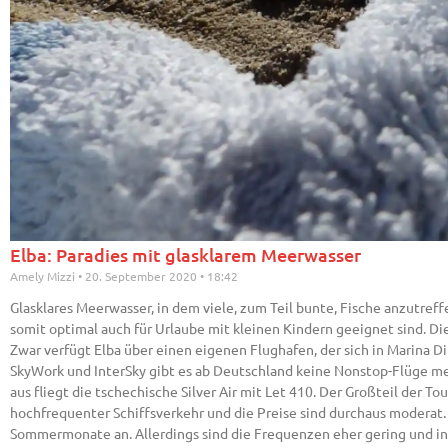
Elba: Paradies mit glasklarem Meerwasser
Amely Mizzi
20. September 2020
18:42
Glasklares Meerwasser, in dem viele, zum Teil bunte, Fische anzutreffen
somit optimal auch für Urlaube mit kleinen Kindern geeignet sind. Die 
Zwar verfügt Elba über einen eigenen Flughafen, der sich in Marina D
SkyWork und InterSky gibt es ab Deutschland keine Nonstop-Flüge meh
aus fliegt die tschechische Silver Air mit Let 410. Der Großteil der T
hochfrequenter Schiffsverkehr und die Preise sind durchaus moderat. 
Sommermonate an. Allerdings sind die Frequenzen eher gering und i