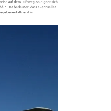
eise auf dem Luftweg, so eignet sich
hält. Das bedeutet, dass eventuelles
egebenenfalls erst in