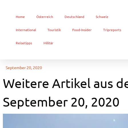
Home
Österreich
Deutschland
Schweiz
International
Touristik
Food-Insider
Tripreports
Reisetipps
Militär
September 20, 2020
Weitere Artikel aus d
September 20, 2020