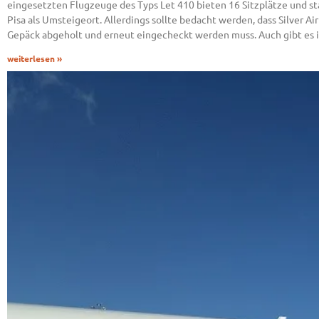
eingesetzten Flugzeuge des Typs Let 410 bieten 16 Sitzplätze und st
Pisa als Umsteigeort. Allerdings sollte bedacht werden, dass Silver 
Gepäck abgeholt und erneut eingecheckt werden muss. Auch gibt es i
weiterlesen »