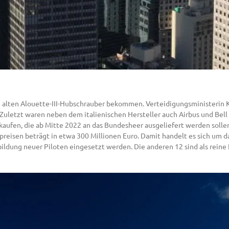
e alten Alouette-III-Hubschrauber bekommen. Verteidigungsministerin K
uletzt waren neben dem italienischen Hersteller auch Airbus und Bell
aufen, die ab Mitte 2022 an das Bundesheer ausgeliefert werden sollen.
enpreisen beträgt in etwa 300 Millionen Euro. Damit handelt es sich um 
ildung neuer Piloten eingesetzt werden. Die anderen 12 sind als reine