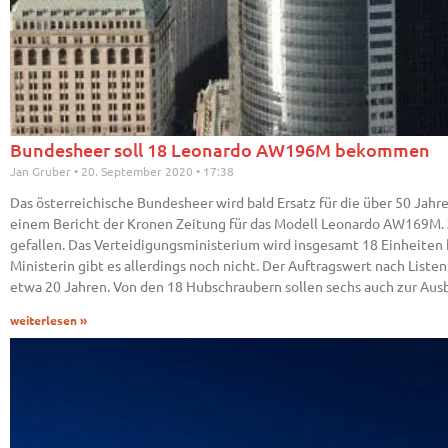
Bundesheer soll 18 Leonardo AW196M bekommen
Jan Gruber
20. September 2020
17:38
Das österreichische Bundesheer wird bald Ersatz für die über 50 Jahr
einem Bericht der Kronen Zeitung für das Modell Leonardo AW169M. Z
gefallen. Das Verteidigungsministerium wird insgesamt 18 Einheiten k
Ministerin gibt es allerdings noch nicht. Der Auftragswert nach List
etwa 20 Jahren. Von den 18 Hubschraubern sollen sechs auch zur Ausb
weiterlesen »