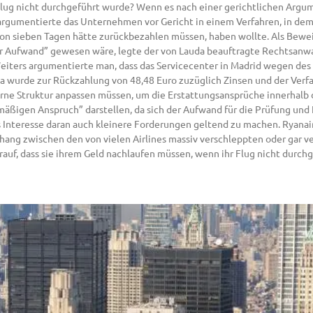
Flug nicht durchgeführt wurde? Wenn es nach einer gerichtlichen Argu
argumentierte das Unternehmen vor Gericht in einem Verfahren, in dem
von sieben Tagen hätte zurückbezahlen müssen, haben wollte. Als Bewei
ger Aufwand” gewesen wäre, legte der von Lauda beauftragte Rechtsanw
Weiters argumentierte man, dass das Servicecenter in Madrid wegen de
da wurde zur Rückzahlung von 48,48 Euro zuzüglich Zinsen und der Verf
ne Struktur anpassen müssen, um die Erstattungsansprüche innerhalb d
ßigen Anspruch” darstellen, da sich der Aufwand für die Prüfung und 
s Interesse daran auch kleinere Forderungen geltend zu machen. Ryanair
hang zwischen den von vielen Airlines massiv verschleppten oder gar 
f, dass sie ihrem Geld nachlaufen müssen, wenn ihr Flug nicht durchge