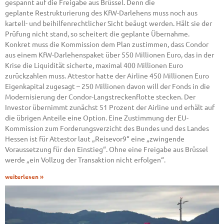
gespannt auf die Freigabe aus Brüssel. Denn die
geplante Restrukturierung des KfW-Darlehens muss noch aus
kartell- und beihilfenrechtlicher Sicht beäugt werden. Hält sie der
Prüfung nicht stand, so scheitert die geplante Übernahme.
Konkret muss die Kommission dem Plan zustimmen, dass Condor
aus einem KfW-Darlehenspaket über 550 Millionen Euro, das in der
Krise die Liquidität sicherte, maximal 400 Millionen Euro
zurückzahlen muss. Attestor hatte der Airline 450 Millionen Euro
Eigenkapital zugesagt – 250 Millionen davon will der Fonds in die
Modernisierung der Condor-Langstreckenflotte stecken. Der
Investor übernimmt zunächst 51 Prozent der Airline und erhält auf
die übrigen Anteile eine Option. Eine Zustimmung der EU-
Kommission zum Forderungsverzicht des Bundes und des Landes
Hessen ist für Attestor laut „Reisevor9“ eine „zwingende
Voraussetzung für den Einstieg“. Ohne eine Freigabe aus Brüssel
werde „ein Vollzug der Transaktion nicht erfolgen“.
weiterlesen »