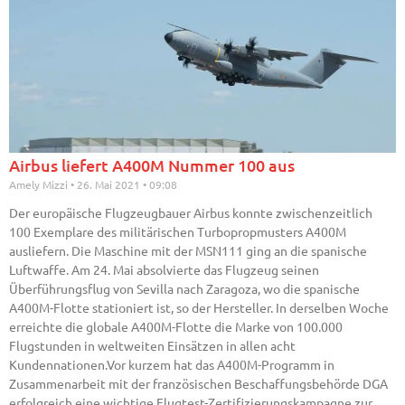
Airbus liefert A400M Nummer 100 aus
Amely Mizzi
26. Mai 2021
09:08
Der europäische Flugzeugbauer Airbus konnte zwischenzeitlich
100 Exemplare des militärischen Turbopropmusters A400M
ausliefern. Die Maschine mit der MSN111 ging an die spanische
Luftwaffe. Am 24. Mai absolvierte das Flugzeug seinen
Überführungsflug von Sevilla nach Zaragoza, wo die spanische
A400M-Flotte stationiert ist, so der Hersteller. In derselben Woche
erreichte die globale A400M-Flotte die Marke von 100.000
Flugstunden in weltweiten Einsätzen in allen acht
Kundennationen.Vor kurzem hat das A400M-Programm in
Zusammenarbeit mit der französischen Beschaffungsbehörde DGA
erfolgreich eine wichtige Flugtest-Zertifizierungskampagne zur