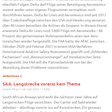
ebenfalls Folgen. Delta darf Flüge seiner Beteiligung Aeromexico
vorerst weder unter eigener Flugnummer vermarkten noch
durchführen lassen. Delta Air Lines und Aeromexico sind seit 2017
über Codeshareflüge zwischen den USA und Mexiko eng vernetzt,
über 40 Linien betreiben die Airlines als Gespann. In diesem Monat
erwartete Delta Air Lines rund 3.800 Flüge mit Aeromexiko – 86
Prozent des gemeinsamen Vorkrisenverkehrs seien laut Aero
inzwischen wieder hergestellt. Die FAA hatte die AFAC zwischen
Oktober 2020 und Februar 2021 in einem IASA-Verfahren
(International Aviation Safety Assessment) geprüft und „fehlendes
Fachwissen“ und „Ressourcenmangel“ auf mexikanischer Seite
festgestellt. Die FAA will die Partnerbehörde nun bei der
Abstellung dieser Probleme unterstützen.
weiterlesen »
SAA: Langstrecke vorerst kein Thema
Granit Pireci
26. Mai 2021
14:06
South African Airways wird wohl die nächsten zwei Jahre auf
Langstrecken-Flüge verzichten. Der Carrier soll bald wieder
abheben – allerdings vorerst nur auf Kurzstrecken. Ein genaues