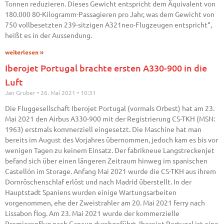
Tonnen reduzieren. Dieses Gewicht entspricht dem Äquivalent von
180.000 80-Kilogramm-Passagieren pro Jahr, was dem Gewicht von
750 vollbesetzten 239-sitzigen A321neo-Flugzeugen entspricht“,
heißt es in der Aussendung.
weiterlesen »
Iberojet Portugal brachte ersten A330-900 in die
Luft
Jan Gruber
26. Mai 2021
10:31
Die Fluggesellschaft Iberojet Portugal (vormals Orbest) hat am 23.
Mai 2021 den Airbus A330-900 mit der Registrierung CS-TKH (MSN:
1963) erstmals kommerziell eingesetzt. Die Maschine hat man
bereits im August des Vorjahres übernommen, jedoch kam es bis vor
wenigen Tagen zu keinem Einsatz. Der fabrikneue Langstreckenjet
befand sich über einen längeren Zeitraum hinweg im spanischen
Castellón im Storage. Anfang Mai 2021 wurde die CS-TKH aus ihrem
Dornröschenschlaf erlöst und nach Madrid überstellt. In der
Hauptstadt Spaniens wurden einige Wartungsarbeiten
vorgenommen, ehe der Zweistrahler am 20. Mai 2021 ferry nach
Lissabon flog. Am 23. Mai 2021 wurde der kommerzielle
Premierenflug nach Cancun durchgeführt. Iberojet Portugal ist eine