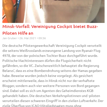
Minsk-Vorfall: Vereinigung Cockpit bietet Buzz-
Piloten Hilfe an
Jan Gruber
26. Mai 2021
09:36
Die deutsche Pilotengewerkschaft Vereinigung Cockpit verurteilt
die seitens Weißrusslands erzwungene Landung von Ryanair Flug
4978, der von der polnischen Tochter Buzz durchgeführt wurde.
Politische Machtinteressen dürfen die Flugsicherheit nicht
gefährden, so die VC. Zwischenzeitlich behauptet die Regierung
Belarus’, dass es eine Bombendrohung seitens der Hamas gegeben
habe. Beweise wurden jedoch keine vorgelegt. Als gesichert
erscheint mittlerweile, dass in Minsk nicht nur der verhaftete
Blogger, sondern auch vier weitere Personen von Bord gegangen
sind. Dabei soll es sich um Agenten des Geheimdienstes KGB
gehandelt haben. Die deutschen Verkehrspilotinnen und -piloten
verurteilen diesen schweren Eingriff in den zivilen Luftverkehr. Der
zivile Überflug von ICAO-Mitgliedstaaten muss ohne