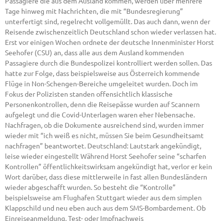
Passagiere die aus dem Ausland kommen, werden über mehrere
Tage hinweg mit Nachrichten, die mit “Bundesregierung”
unterfertigt sind, regelrecht vollgemüllt. Das auch dann, wenn der
Reisende zwischenzeitlich Deutschland schon wieder verlassen hat.
Erst vor einigen Wochen ordnete der deutsche Innenminister Horst
Seehofer (CSU) an, dass alle aus dem Ausland kommenden
Passagiere durch die Bundespolizei kontrolliert werden sollen. Das
hatte zur Folge, dass beispielsweise aus Österreich kommende
Flüge in Non-Schengen-Bereiche umgeleitet wurden. Doch im
Fokus der Polizisten standen offensichtlich klassische
Personenkontrollen, denn die Reisepässe wurden auf Scannern
aufgelegt und die Covid-Unterlagen waren eher Nebensache.
Nachfragen, ob die Dokumente ausreichend sind, wurden immer
wieder mit “ich weiß es nicht, müssen Sie beim Gesundheitsamt
nachfragen” beantwortet. Deutschland: Lautstark angekündigt,
leise wieder eingestellt Während Horst Seehofer seine “scharfen
Kontrollen” öffentlichkeitswirksam angekündigt hat, verlor er kein
Wort darüber, dass diese mittlerweile in fast allen Bundesländern
wieder abgeschafft wurden. So besteht die “Kontrolle”
beispielsweise am Flughafen Stuttgart wieder aus dem simplen
Klappschild und neu eben auch aus dem SMS-Bombardement. Ob
Einreiseanmeldung, Test- oder Impfnachweis