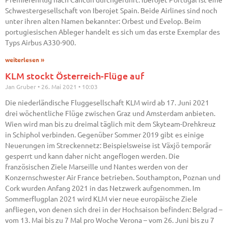
Schwestergesellschaft von Iberojet Spain. Beide Airlines sind noch
unter ihren alten Namen bekannter: Orbest und Evelop. Beim
portugiesischen Ableger handelt es sich um das erste Exemplar des
Typs Airbus A330-900.
weiterlesen »
KLM stockt Österreich-Flüge auf
Jan Gruber
26. Mai 2021
10:03
Die niederländische Fluggesellschaft KLM wird ab 17. Juni 2021
drei wöchentliche Flüge zwischen Graz und Amsterdam anbieten.
Wien wird man bis zu dreimal täglich mit dem Skyteam-Drehkreuz
in Schiphol verbinden. Gegenüber Sommer 2019 gibt es einige
Neuerungen im Streckennetz: Beispielsweise ist Växjö temporär
gesperrt und kann daher nicht angeflogen werden. Die
französischen Ziele Marseille und Nantes werden von der
Konzernschwester Air France betrieben. Southampton, Poznan und
Cork wurden Anfang 2021 in das Netzwerk aufgenommen. Im
Sommerflugplan 2021 wird KLM vier neue europäische Ziele
anfliegen, von denen sich drei in der Hochsaison befinden: Belgrad –
vom 13. Mai bis zu 7 Mal pro Woche Verona – vom 26. Juni bis zu 7