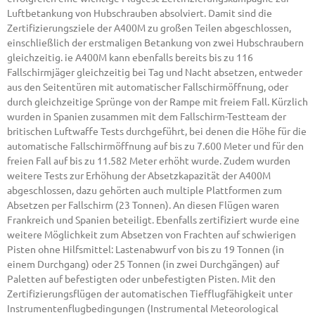
Luftbetankung von Hubschrauben absolviert. Damit sind die
Zertifizierungsziele der A400M zu großen Teilen abgeschlossen,
einschließlich der erstmaligen Betankung von zwei Hubschraubern
gleichzeitig. ie A400M kann ebenfalls bereits bis zu 116
Fallschirmjäger gleichzeitig bei Tag und Nacht absetzen, entweder
aus den Seitentüren mit automatischer Fallschirmöffnung, oder
durch gleichzeitige Sprünge von der Rampe mit freiem Fall. Kürzlich
wurden in Spanien zusammen mit dem Fallschirm-Testteam der
britischen Luftwaffe Tests durchgeführt, bei denen die Höhe für die
automatische Fallschirmöffnung auf bis zu 7.600 Meter und für den
freien Fall auf bis zu 11.582 Meter erhöht wurde. Zudem wurden
weitere Tests zur Erhöhung der Absetzkapazität der A400M
abgeschlossen, dazu gehörten auch multiple Plattformen zum
Absetzen per Fallschirm (23 Tonnen). An diesen Flügen waren
Frankreich und Spanien beteiligt. Ebenfalls zertifiziert wurde eine
weitere Möglichkeit zum Absetzen von Frachten auf schwierigen
Pisten ohne Hilfsmittel: Lastenabwurf von bis zu 19 Tonnen (in
einem Durchgang) oder 25 Tonnen (in zwei Durchgängen) auf
Paletten auf befestigten oder unbefestigten Pisten. Mit den
Zertifizierungsflügen der automatischen Tiefflugfähigkeit unter
Instrumentenflugbedingungen (Instrumental Meteorological