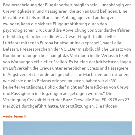
Beeinträchtigung der Flugsicherheit möglich sein – unabhängig von
Crewmitgliedern und Passagieren, die sich an Bord befinden. Eine
Maschine mittels militärischer Abfangjäger zur Landung zu
zwingen, kann die sichere Flugdurchführung durch den
psychologischen Druck und die Abweichung von Standardverfahren
erheblich gefährden, so die VC. „Dieser Eingriff in die zivile
Luftfahrt mitten in Europa ist absolut inakzeptabel“, sagt Leila
Belaasri, Pressesprecherin der VC. „Der missbräuchliche Einsatz von
Bombendrohungen beschädigt das Vertrauen in die Verlässlichkeit
von Warnungen offizieller Stellen. Es ist eine der kritischsten Lagen
im Luftverkehr, die Crews unter erheblichen Stress und Passagiere
in Angst versetzt. Für derartige politische Machtdemonstrationen,
wie wir sie nun in Belarus erleben mussten, haben wir als VC
keinerlei Verständnis. Politik darf nicht auf dem Rücken von Crews
und Passagieren in Flugzeugen ausgetragen werden.“ Die
Vereinigung Cockpit bietet der Buzz-Crew, die Flug FR 4978 am 23.
Mai 2021 durchgeführt hatte, Unterstützung an. Die Piloten
weiterlesen »