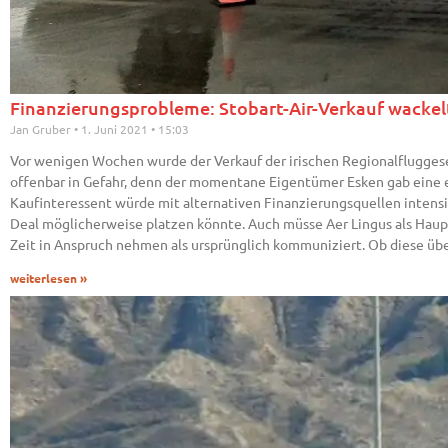
Finanzierungsprobleme: Stobart-Air-Verkauf wackel
Jan Gruber
1. Juni 2021
15:03
Vor wenigen Wochen wurde der Verkauf der irischen Regionalfluggesell
offenbar in Gefahr, denn der momentane Eigentümer Esken gab eine e
Kaufinteressent würde mit alternativen Finanzierungsquellen intensiv
Deal möglicherweise platzen könnte. Auch müsse Aer Lingus als Ha
Zeit in Anspruch nehmen als ursprünglich kommuniziert. Ob diese üb
weiterlesen »