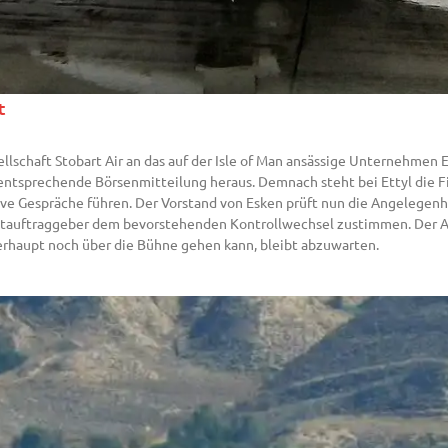
t
schaft Stobart Air an das auf der Isle of Man ansässige Unternehmen Et
ntsprechende Börsenmitteilung heraus. Demnach steht bei Ettyl die F
e Gespräche führen. Der Vorstand von Esken prüft nun die Angelegenheit
uptauftraggeber dem bevorstehenden Kontrollwechsel zustimmen. Der A
erhaupt noch über die Bühne gehen kann, bleibt abzuwarten.