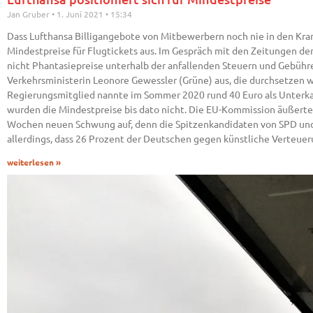
Jan Gruber
1. Juni 2021
15:34
Dass Lufthansa Billigangebote von Mitbewerbern noch nie in den Kram
Mindestpreise für Flugtickets aus. Im Gespräch mit den Zeitungen d
nicht Phantasiepreise unterhalb der anfallenden Steuern und Gebühren 
Verkehrsministerin Leonore Gewessler (Grüne) aus, die durchsetzen w
Regierungsmitglied nannte im Sommer 2020 rund 40 Euro als Unterk
wurden die Mindestpreise bis dato nicht. Die EU-Kommission äußerte 
Wochen neuen Schwung auf, denn die Spitzenkandidaten von SPD und
allerdings, dass 26 Prozent der Deutschen gegen künstliche Verteuer
weiterlesen »