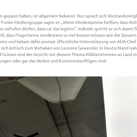
 gepasst haben, ist allgemein bekannt. Nun sprach sich Vorstandsmitgl
er Funke-Mediengruppe sagte er: „Wenn Mindestpreise heißen, dass Air
aufrufen dürfen, dann ist das legitim“. Indirekt spricht er sich damit 
ill, dass Flugscheine mindestens so viel kosten müssen wie die Steuer
ante und bekam dafür prompt öffentliche Unterstützung von AUA-Chef
sich kritisch zum Vorhaben von Leonore Gewessler. In Deutschland nah
 Grünen sind der Ansicht mit diesem Thema Wählerstimmen an Land zi
ungen oder gar das Verbot und Kurzstreckenflügen sind.