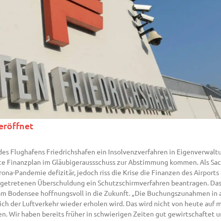
eröffnet
es Flughafens Friedrichshafen ein Insolvenzverfahren in Eigenverwaltu
lte Finanzplan im Gläubigeraussschuss zur Abstimmung kommen. Als Sa
ona-Pandemie defizitär, jedoch riss die Krise die Finanzen des Airports
eingetretenen Überschuldung ein Schutzschirmverfahren beantragen. Da
 am Bodensee hoffnungsvoll in die Zukunft. „Die Buchungszunahmen in
ich der Luftverkehr wieder erholen wird. Das wird nicht von heute auf
n. Wir haben bereits früher in schwierigen Zeiten gut gewirtschaftet u