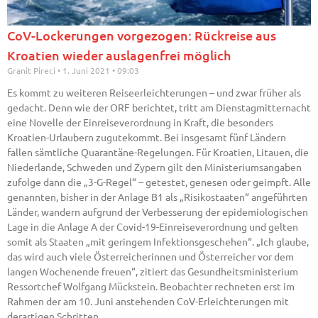
CoV-Lockerungen vorgezogen: Rückreise aus
Kroatien wieder auslagenfrei möglich
Granit Pireci
1. Juni 2021
09:03
Es kommt zu weiteren Reiseerleichterungen – und zwar früher als
gedacht. Denn wie der ORF berichtet, tritt am Dienstagmitternacht
eine Novelle der Einreiseverordnung in Kraft, die besonders
Kroatien-Urlaubern zugutekommt. Bei insgesamt fünf Ländern
fallen sämtliche Quarantäne-Regelungen. Für Kroatien, Litauen, die
Niederlande, Schweden und Zypern gilt den Ministeriumsangaben
zufolge dann die „3-G-Regel“ – getestet, genesen oder geimpft. Alle
genannten, bisher in der Anlage B1 als „Risikostaaten“ angeführten
Länder, wandern aufgrund der Verbesserung der epidemiologischen
Lage in die Anlage A der Covid-19-Einreiseverordnung und gelten
somit als Staaten „mit geringem Infektionsgeschehen“. „Ich glaube,
das wird auch viele Österreicherinnen und Österreicher vor dem
langen Wochenende freuen“, zitiert das Gesundheitsministerium
Ressortchef Wolfgang Mückstein. Beobachter rechneten erst im
Rahmen der am 10. Juni anstehenden CoV-Erleichterungen mit
derartigen Schritten.