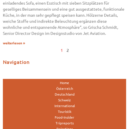
einladendes Sofa, einen Esstisch mit sieben Sitzplätzen für
geselliges Beisammensein und eine gut ausgestattete, funktionale
Küche, in der man sehr gepflegt speisen kann. Hölzerne Details,
weiche Stoffe und indirekte Beleuchtung ergänzen diese
wohnliche und entspannende Atmosphäre“, so Grischa Schmidt,
Senior Director Design im Designstudio von Jet Aviation.
weiterlesen »
1
2
Navigation
Home
Österreich
Deutschland
Schweiz
International
Touristik
Food-Insider
Tripreports
Reisetipps