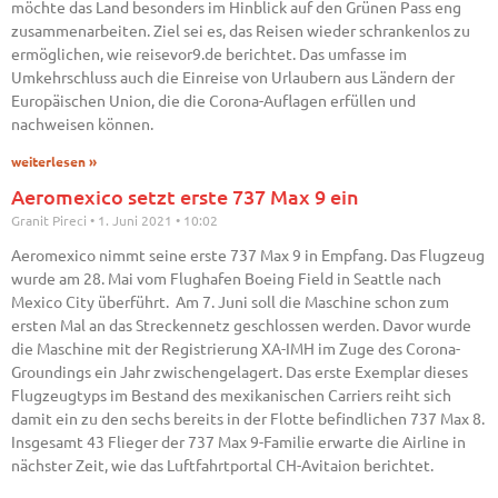
möchte das Land besonders im Hinblick auf den Grünen Pass eng
zusammenarbeiten. Ziel sei es, das Reisen wieder schrankenlos zu
ermöglichen, wie reisevor9.de berichtet. Das umfasse im
Umkehrschluss auch die Einreise von Urlaubern aus Ländern der
Europäischen Union, die die Corona-Auflagen erfüllen und
nachweisen können.
weiterlesen »
Aeromexico setzt erste 737 Max 9 ein
Granit Pireci
1. Juni 2021
10:02
Aeromexico nimmt seine erste 737 Max 9 in Empfang. Das Flugzeug
wurde am 28. Mai vom Flughafen Boeing Field in Seattle nach
Mexico City überführt. Am 7. Juni soll die Maschine schon zum
ersten Mal an das Streckennetz geschlossen werden. Davor wurde
die Maschine mit der Registrierung XA-IMH im Zuge des Corona-
Groundings ein Jahr zwischengelagert. Das erste Exemplar dieses
Flugzeugtyps im Bestand des mexikanischen Carriers reiht sich
damit ein zu den sechs bereits in der Flotte befindlichen 737 Max 8.
Insgesamt 43 Flieger der 737 Max 9-Familie erwarte die Airline in
nächster Zeit, wie das Luftfahrtportal CH-Avitaion berichtet.