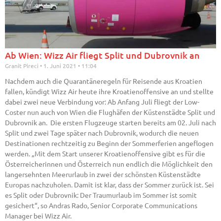
Ab Wien: Wizz Air fliegt Split und Dubrovnik an
Granit Pireci
1. Juni 2021
11:04
Nachdem auch die Quarantäneregeln für Reisende aus Kroatien
fallen, kündigt Wizz Air heute ihre Kroatienoffensive an und stellte
dabei zwei neue Verbindung vor: Ab Anfang Juli fliegt der Low-
Coster nun auch von Wien die Flughäfen der Küstenstädte Split und
Dubrovnik an. Die ersten Flugzeuge starten bereits am 02. Juli nach
Split und zwei Tage später nach Dubrovnik, wodurch die neuen
Destinationen rechtzeitig zu Beginn der Sommerferien angeflogen
werden. „Mit dem Start unserer Kroatienoffensive gibt es für die
Österreicherinnen und Österreich nun endlich die Möglichkeit den
langersehnten Meerurlaub in zwei der schönsten Küstenstädte
Europas nachzuholen. Damit ist klar, dass der Sommer zurück ist. Sei
es Split oder Dubrovnik: Der Traumurlaub im Sommer ist somit
gesichert“, so Andras Rado, Senior Corporate Communications
Manager bei Wizz Air.