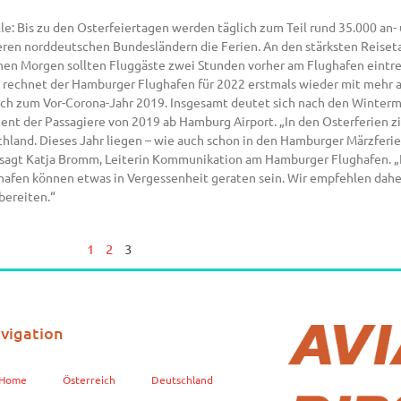
: Bis zu den Osterfeiertagen werden täglich zum Teil rund 35.000 an- 
en norddeutschen Bundesländern die Ferien. An den stärksten Reisetag
hen Morgen sollten Fluggäste zwei Stunden vorher am Flughafen eintre
echnet der Hamburger Flughafen für 2022 erstmals wieder mit mehr a
eich zum Vor-Corona-Jahr 2019. Insgesamt deutet sich nach den Winter
t der Passagiere von 2019 ab Hamburg Airport. „In den Osterferien zie
and. Dieses Jahr liegen – wie auch schon in den Hamburger Märzferien 
, sagt Katja Bromm, Leiterin Kommunikation am Hamburger Flughafen. „Fü
ughafen können etwas in Vergessenheit geraten sein. Wir empfehlen dahe
bereiten.“
1
2
3
vigation
Home
Österreich
Deutschland