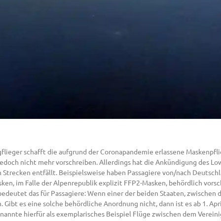
lligflieger schafft die aufgrund der Coronapandemie erlassene Maskenpfli
och nicht mehr vorschreiben. Allerdings hat die Ankündigung des Lowc
len Strecken entfällt. Beispielsweise haben Passagiere von/nach Deutsch
asken, im Falle der Alpenrepublik explizit FFP2-Masken, behördlich vorsc
deutet das für Passagiere: Wenn einer der beiden Staaten, zwischen de
 Gibt es eine solche behördliche Anordnung nicht, dann ist es ab 1. Ap
 nannte hierfür als exemplarisches Beispiel Flüge zwischen dem Verei