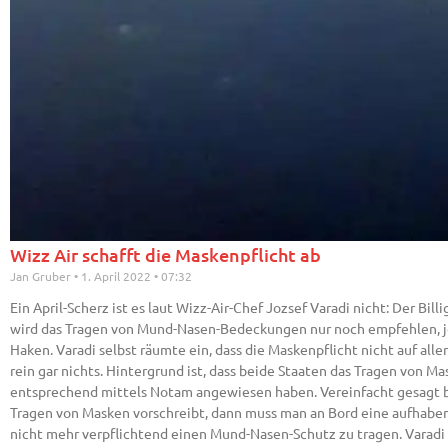
Wizz Air schafft die Maskenpflicht ab
Jan Gruber
1. April 2022
07:32
Ein April-Scherz ist es laut Wizz-Air-Chef Jozsef Varadi nicht: Der Bi
wird das Tragen von Mund-Nasen-Bedeckungen nur noch empfehlen, jed
Haken. Varadi selbst räumte ein, dass die Maskenpflicht nicht auf al
rein gar nichts. Hintergrund ist, dass beide Staaten das Tragen von M
entsprechend mittels Notam angewiesen haben. Vereinfacht gesagt be
Tragen von Masken vorschreibt, dann muss man an Bord eine aufhaben.
nicht mehr verpflichtend einen Mund-Nasen-Schutz zu tragen. Varadi