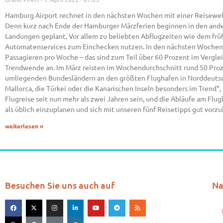
Hamburg Airport rechnet in den nächsten Wochen mit einer Reisewelle
Denn kurz nach Ende der Hamburger Märzferien beginnen in den ander
Landungen geplant. Vor allem zu beliebten Abflugzeiten wie dem frü
Automatenservices zum Einchecken nutzen. In den nächsten Wochen r
Passagieren pro Woche – das sind zum Teil über 60 Prozent im Vergl
Trendwende an. Im März reisten im Wochendurchschnitt rund 50 Prozen
umliegenden Bundesländern an den größten Flughafen in Norddeutschl
Mallorca, die Türkei oder die Kanarischen Inseln besonders im Trend“
Flugreise seit nun mehr als zwei Jahren sein, und die Abläufe am Fl
als üblich einzuplanen und sich mit unseren fünf Reisetipps gut vorzu
weiterlesen »
Besuchen Sie uns auch auf
Na