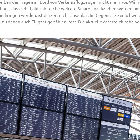
reiben das Tragen an Bord von Verkehrsflugzeugen nicht mehr vor. Währ
chnet, dass sehr bald zahlreiche weitere Staaten nachziehen werden un
chringen werden, ist derzeit nicht absehbar. Im Gegensatz zur Schweiz
 zu denen auch Flugzeuge zählen, fest. Die aktuelle österreichische Ve