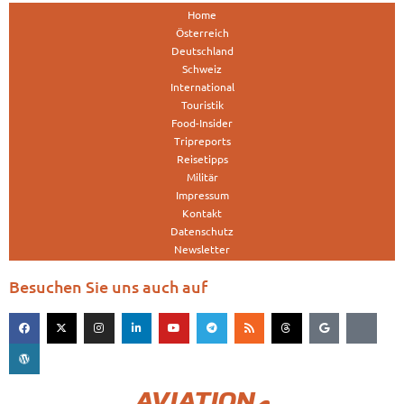
Home
Österreich
Deutschland
Schweiz
International
Touristik
Food-Insider
Tripreports
Reisetipps
Militär
Impressum
Kontakt
Datenschutz
Newsletter
Besuchen Sie uns auch auf