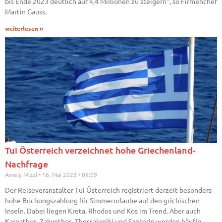
bis Ende 2023 deutlich auf 4,4 Millionen zu steigern“, so Firmenchef
Martin Gauss.
weiterlesen »
Tui Österreich verzeichnet hohe Griechenland-
Nachfrage
Amely Mizzi
16. Mai 2023
09:09
Der Reiseveranstalter Tui Österreich registriert derzeit besonders
hohe Buchungszahlung für Simmerurlaube auf den grichischen
Inseln. Dabei liegen Kreta, Rhodos und Kos im Trend. Aber auch
Karpathos, Zakynthos, Thessaloniki und Santorin werden häufig