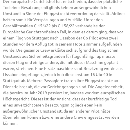
Der Europäische Gerichtshof hat entschieden, dass der plötzliche
Tod eines Besatzungsmitglieds keinen außergewöhnlichen
Umstand im Sinne der Fluggastrechteverordnung darstellt. Airlines
haften somit für Verspätungen und Ausfälle. Unter den
Geschäftszahlen C-156/22 bis C-158/22 verhandelte der
Europäische Gerichtshof einen Fall, in dem es darum ging, dass vor
einem Flug von Stuttgart nach Lissabon der Co-Pilot etwa zwei
Stunden vor dem Abflug tot in seinem Hotelzimmer aufgefunden
wurde. Die gesamte Crew erklärte sich aufgrund des tragischen
Umstands aus Sicherheitsgründen für flugunfähig. Tap musste
diesen Flug und einige andere, die mit dieser Maschine geplant
waren, streichen. Eine Ersatzmaschine samt Besatzung wurde aus
Lissabon eingeflogen, jedoch hob diese erst um 16 Uhr 40 in
Stuttgart ab. Mehrere Passagiere traten ihre Fluggastrechte an
Dienstleister ab, die vor Gericht gezogen sind. Die Angelegenheit,
die bereits im Jahr 2019 passiert ist, landete vor dem europäischen
Höchstgericht. Dieses ist der Ansicht, dass der kurzfristige Tod
eines unverzichtbaren Besatzungsmitglieds eben kein
außergewöhnlicher Umstand ist, da ein anderer Pilot hätte
übernehmen können bzw. eine andere Crew eingesetzt werden
können.