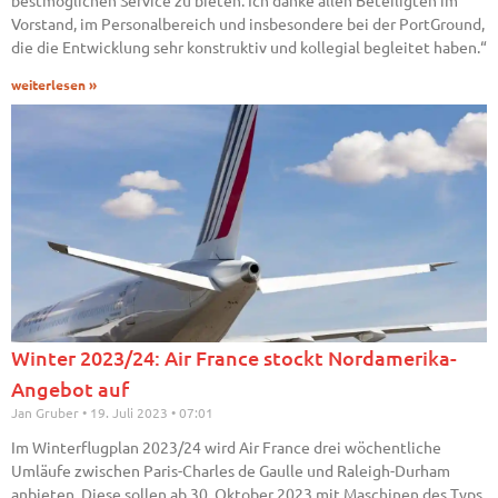
bestmöglichen Service zu bieten. Ich danke allen Beteiligten im
Vorstand, im Personalbereich und insbesondere bei der PortGround,
die die Entwicklung sehr konstruktiv und kollegial begleitet haben.“
weiterlesen »
Winter 2023/24: Air France stockt Nordamerika-
Angebot auf
Jan Gruber
19. Juli 2023
07:01
Im Winterflugplan 2023/24 wird Air France drei wöchentliche
Umläufe zwischen Paris-Charles de Gaulle und Raleigh-Durham
anbieten. Diese sollen ab 30. Oktober 2023 mit Maschinen des Typs