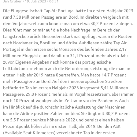
Jan Gruber
19. Juli 2023
06:31
Die Fluggesellschaft Tap Air Portugal hatte im ersten Halbjahr 2023
rund 7,58 Millionen Passagiere an Bord. Im direkten Vergleich mit
dem Vorjahreszeitraum konnte man um etwa 30,2 Prozent zulegen.
Dies führt man primär auf die hohe Nachfrage im Bereich der
Langstrecke zurück. Besonders stark nachgefragt waren die Routen
nach Nordamerika, Brasilien und Afrika. Auf diesen zählte Tap Air
Portugal in den ersten sechs Monaten des laufenden Jahres 2,17
Millionen Fluggäste und damit um 31,1 Prozent mehr als ein Jahr
zuvor. Eigenen Angaben nach konnte das portugiesische
Luftfahrtunternehmen auch die Beförderungsleistung, die man im
ersten Halbjahr 2019 hatte übertreffen. Man hatte 14,7 Prozent
mehr Passagiere an Bord. Auf den innereuropäischen Strecken
beförderte Tap im ersten Halbjahr 2023 insgesamt 5,41 Millionen
Passagiere, 29,8 Prozent mehr als im Vorjahreszeitraum, aber immer
noch 10 Prozent weniger als im Zeitraum vor der Pandemie. Auch
im Hinblick auf die durchschnittliche Auslastung der Maschinen
kann die Airline positive Zahlen melden: Sie liegt mit 80,2 Prozent
um 5,5 Prozentpunkte höher als 2022 und bereits einen halben
Prozentpunkt höher als im ersten Halbjahr 2019. Bei den ASK
(Available Seat Kilometers) verzeichnete Tap in der ersten