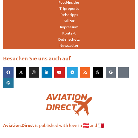
Food-Insider
Tripreports
Reisetipps
Militär
Impressum
Kontakt
Datenschutz
Newsletter
Besuchen Sie uns auch auf
is published with love in
and
Aviation.Direct