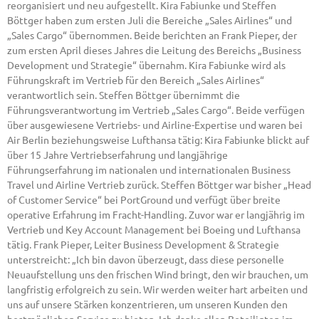
reorganisiert und neu aufgestellt. Kira Fabiunke und Steffen
Böttger haben zum ersten Juli die Bereiche „Sales Airlines“ und
„Sales Cargo“ übernommen. Beide berichten an Frank Pieper, der
zum ersten April dieses Jahres die Leitung des Bereichs „Business
Development und Strategie“ übernahm. Kira Fabiunke wird als
Führungskraft im Vertrieb für den Bereich „Sales Airlines“
verantwortlich sein. Steffen Böttger übernimmt die
Führungsverantwortung im Vertrieb „Sales Cargo“. Beide verfügen
über ausgewiesene Vertriebs- und Airline-Expertise und waren bei
Air Berlin beziehungsweise Lufthansa tätig: Kira Fabiunke blickt auf
über 15 Jahre Vertriebserfahrung und langjährige
Führungserfahrung im nationalen und internationalen Business
Travel und Airline Vertrieb zurück. Steffen Böttger war bisher „Head
of Customer Service“ bei PortGround und verfügt über breite
operative Erfahrung im Fracht-Handling. Zuvor war er langjährig im
Vertrieb und Key Account Management bei Boeing und Lufthansa
tätig. Frank Pieper, Leiter Business Development & Strategie
unterstreicht: „Ich bin davon überzeugt, dass diese personelle
Neuaufstellung uns den frischen Wind bringt, den wir brauchen, um
langfristig erfolgreich zu sein. Wir werden weiter hart arbeiten und
uns auf unsere Stärken konzentrieren, um unseren Kunden den