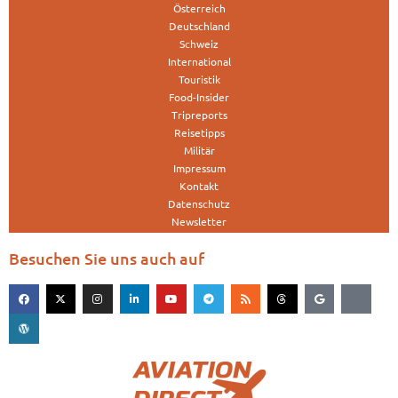
Österreich
Deutschland
Schweiz
International
Touristik
Food-Insider
Tripreports
Reisetipps
Militär
Impressum
Kontakt
Datenschutz
Newsletter
Besuchen Sie uns auch auf