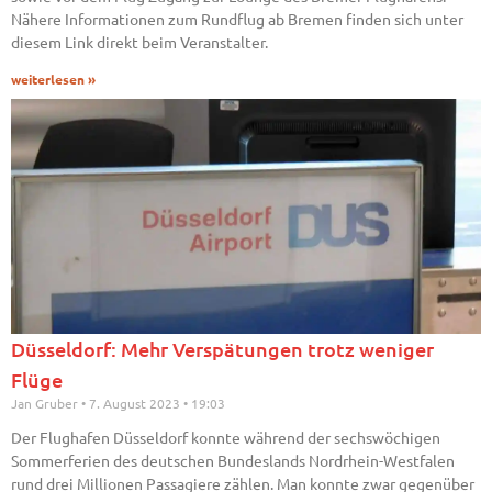
Nähere Informationen zum Rundflug ab Bremen finden sich unter
diesem Link direkt beim Veranstalter.
weiterlesen »
Düsseldorf: Mehr Verspätungen trotz weniger
Flüge
Jan Gruber
7. August 2023
19:03
Der Flughafen Düsseldorf konnte während der sechswöchigen
Sommerferien des deutschen Bundeslands Nordrhein-Westfalen
rund drei Millionen Passagiere zählen. Man konnte zwar gegenüber