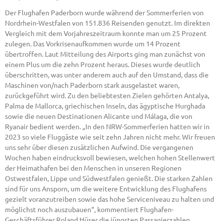
Der Flughafen Paderborn wurde während der Sommerferien von
Nordrhein-Westfalen von 151.836 Reisenden genutzt. Im direkten
Vergleich mit dem Vorjahreszeitraum konnte man um 25 Prozent
zulegen. Das Vorkrisenaufkommen wurde um 14 Prozent
übertroffen. Laut Mitteilung des Airports ging man zunächst von
einem Plus um die zehn Prozent heraus. Dieses wurde deutlich
überschritten, was unter anderem auch auf den Umstand, dass die
Maschinen von/nach Paderborn stark ausgelastet waren,
zurückgeführt wird. Zu den beliebtesten Zielen gehörten Antalya,
Palma de Mallorca, griechischen Inseln, das ägyptische Hurghada
sowie die neuen Destinationen Alicante und Málaga, die von
Ryanair bedient werden. „In den NRW-Sommerferien hatten wir in
2023 so viele Fluggäste wie seit zehn Jahren nicht mehr. Wir freuen
uns sehr über diesen zusätzlichen Aufwind. Die vergangenen
Wochen haben eindrucksvoll bewiesen, welchen hohen Stellenwert
der Heimathafen bei den Menschen in unseren Regionen
Ostwestfalen, Lippe und Südwestfalen genießt. Die starken Zahlen
sind für uns Ansporn, um die weitere Entwicklung des Flughafens
gezielt voranzutreiben sowie das hohe Serviceniveau zu halten und
möglichst noch auszubauen“, kommentiert Flughafen-
Geschäftsführer Roland Hüser die jüngsten Passagierzahlen.