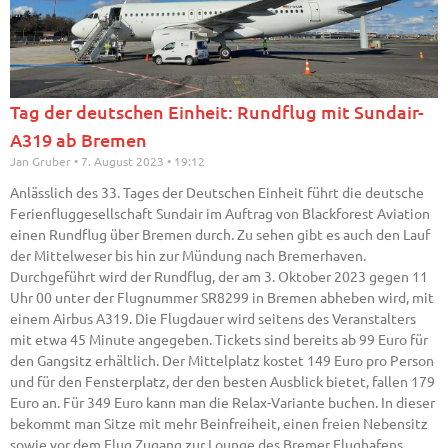
Tag der deutschen Einheit: Rundflug mit Sundair-
A319 ab Bremen
Jan Gruber
7. August 2023
19:12
Anlässlich des 33. Tages der Deutschen Einheit führt die deutsche
Ferienfluggesellschaft Sundair im Auftrag von Blackforest Aviation
einen Rundflug über Bremen durch. Zu sehen gibt es auch den Lauf
der Mittelweser bis hin zur Mündung nach Bremerhaven.
Durchgeführt wird der Rundflug, der am 3. Oktober 2023 gegen 11
Uhr 00 unter der Flugnummer SR8299 in Bremen abheben wird, mit
einem Airbus A319. Die Flugdauer wird seitens des Veranstalters
mit etwa 45 Minute angegeben. Tickets sind bereits ab 99 Euro für
den Gangsitz erhältlich. Der Mittelplatz kostet 149 Euro pro Person
und für den Fensterplatz, der den besten Ausblick bietet, fallen 179
Euro an. Für 349 Euro kann man die Relax-Variante buchen. In dieser
bekommt man Sitze mit mehr Beinfreiheit, einen freien Nebensitz
sowie vor dem Flug Zugang zur Lounge des Bremer Flughafens.