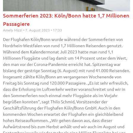
Sommerferien 2023: Köln/Bonn hatte 1,7 Millionen
Passagiere
Amely Mizzi
7. August 2023
17:33
Der Flughafen Köln/Bonn wurde während der Sommerferien von
Nordrhein-Westfalen von rund 1,7 Millionen Reisenden genutzt.
Während dem Kalendermonat Juli 2023 hatte man rund 1,1
Millionen Fluggäste und lag damit um 14 Prozent unter dem Wert,
den man vor der Corona-Pandemie erreicht hat. Spitzentag war
bislang der gestrige Sonntag (6. August) mit rund 41.000 Reisenden.
Insgesamt zählte Köln/Bonn am vergangenen Wochenende von
Freitag bis Sonntag rund 120.000 Passagiere. „Es ist sehr erfreulich,
dass die Erholung im Luftverkehr weiter voranschreitet und wir in
den Sommerferien noch einmal mehr Fluggäste als im Vorjahr
begrüßen konnten“, sagt Thilo Schmid, Vorsitzender der
Geschäftsführung der Flughafen Köln/Bonn GmbH. Auch in den
kommenden Wochen erwartet der Flughafen ein gleichbleibend
hohes Reiseaufkommen. „Wir gehen davon aus, dass dieser
Aufwärtstrend bis zum Herbst anhält und wir auch im August und
September jeweils wieder mehr als eine Million Fluggäste bei uns