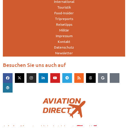
International
Touristik
Food-Insider
Tripreports
Reisetipps
Militär
Impressum
Kontakt
Datenschutz
Newsletter
Besuchen Sie uns auch auf
is published with love in
and
Aviation.Direct