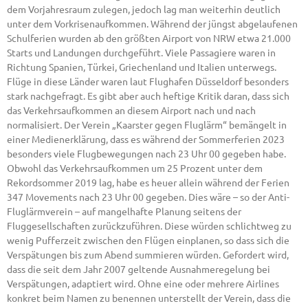
dem Vorjahresraum zulegen, jedoch lag man weiterhin deutlich
unter dem Vorkrisenaufkommen. Während der jüngst abgelaufenen
Schulferien wurden ab den größten Airport von NRW etwa 21.000
Starts und Landungen durchgeführt. Viele Passagiere waren in
Richtung Spanien, Türkei, Griechenland und Italien unterwegs.
Flüge in diese Länder waren laut Flughafen Düsseldorf besonders
stark nachgefragt. Es gibt aber auch heftige Kritik daran, dass sich
das Verkehrsaufkommen an diesem Airport nach und nach
normalisiert. Der Verein „Kaarster gegen Fluglärm“ bemängelt in
einer Medienerklärung, dass es während der Sommerferien 2023
besonders viele Flugbewegungen nach 23 Uhr 00 gegeben habe.
Obwohl das Verkehrsaufkommen um 25 Prozent unter dem
Rekordsommer 2019 lag, habe es heuer allein während der Ferien
347 Movements nach 23 Uhr 00 gegeben. Dies wäre – so der Anti-
Fluglärmverein – auf mangelhafte Planung seitens der
Fluggesellschaften zurückzuführen. Diese würden schlichtweg zu
wenig Pufferzeit zwischen den Flügen einplanen, so dass sich die
Verspätungen bis zum Abend summieren würden. Gefordert wird,
dass die seit dem Jahr 2007 geltende Ausnahmeregelung bei
Verspätungen, adaptiert wird. Ohne eine oder mehrere Airlines
konkret beim Namen zu benennen unterstellt der Verein, dass die