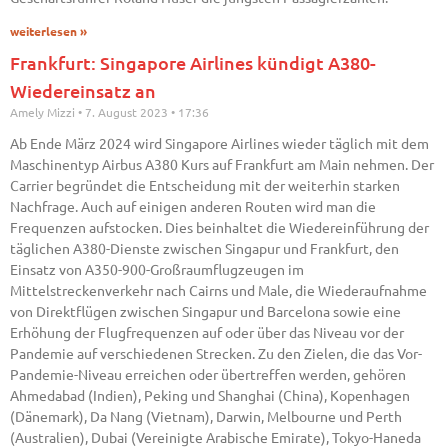
weiterlesen »
Frankfurt: Singapore Airlines kündigt A380-
Wiedereinsatz an
Amely Mizzi
7. August 2023
17:36
Ab Ende März 2024 wird Singapore Airlines wieder täglich mit dem
Maschinentyp Airbus A380 Kurs auf Frankfurt am Main nehmen. Der
Carrier begründet die Entscheidung mit der weiterhin starken
Nachfrage. Auch auf einigen anderen Routen wird man die
Frequenzen aufstocken. Dies beinhaltet die Wiedereinführung der
täglichen A380-Dienste zwischen Singapur und Frankfurt, den
Einsatz von A350-900-Großraumflugzeugen im
Mittelstreckenverkehr nach Cairns und Male, die Wiederaufnahme
von Direktflügen zwischen Singapur und Barcelona sowie eine
Erhöhung der Flugfrequenzen auf oder über das Niveau vor der
Pandemie auf verschiedenen Strecken. Zu den Zielen, die das Vor-
Pandemie-Niveau erreichen oder übertreffen werden, gehören
Ahmedabad (Indien), Peking und Shanghai (China), Kopenhagen
(Dänemark), Da Nang (Vietnam), Darwin, Melbourne und Perth
(Australien), Dubai (Vereinigte Arabische Emirate), Tokyo-Haneda