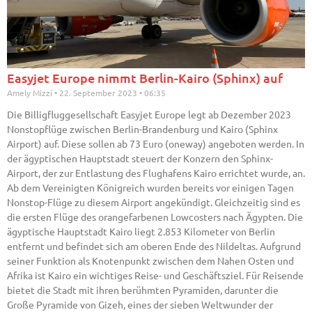
Easyjet Europe nimmt Berlin-Kairo (Sphinx) auf
Amely Mizzi
22. September 2023
06:35
Die Billigfluggesellschaft Easyjet Europe legt ab Dezember 2023
Nonstopflüge zwischen Berlin-Brandenburg und Kairo (Sphinx
Airport) auf. Diese sollen ab 73 Euro (oneway) angeboten werden. In
der ägyptischen Hauptstadt steuert der Konzern den Sphinx-
Airport, der zur Entlastung des Flughafens Kairo errichtet wurde, an.
Ab dem Vereinigten Königreich wurden bereits vor einigen Tagen
Nonstop-Flüge zu diesem Airport angekündigt. Gleichzeitig sind es
die ersten Flüge des orangefarbenen Lowcosters nach Ägypten. Die
ägyptische Hauptstadt Kairo liegt 2.853 Kilometer von Berlin
entfernt und befindet sich am oberen Ende des Nildeltas. Aufgrund
seiner Funktion als Knotenpunkt zwischen dem Nahen Osten und
Afrika ist Kairo ein wichtiges Reise- und Geschäftsziel. Für Reisende
bietet die Stadt mit ihren berühmten Pyramiden, darunter die
Große Pyramide von Gizeh, eines der sieben Weltwunder der