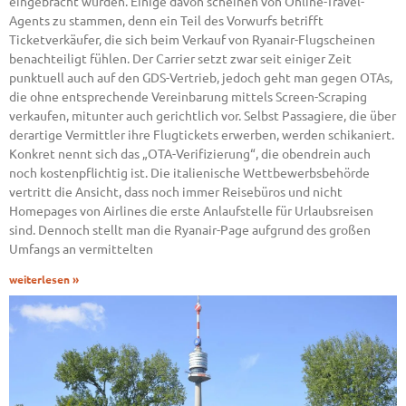
eingebracht wurden. Einige davon scheinen von Online-Travel-
Agents zu stammen, denn ein Teil des Vorwurfs betrifft
Ticketverkäufer, die sich beim Verkauf von Ryanair-Flugscheinen
benachteiligt fühlen. Der Carrier setzt zwar seit einiger Zeit
punktuell auch auf den GDS-Vertrieb, jedoch geht man gegen OTAs,
die ohne entsprechende Vereinbarung mittels Screen-Scraping
verkaufen, mitunter auch gerichtlich vor. Selbst Passagiere, die über
derartige Vermittler ihre Flugtickets erwerben, werden schikaniert.
Konkret nennt sich das „OTA-Verifizierung“, die obendrein auch
noch kostenpflichtig ist. Die italienische Wettbewerbsbehörde
vertritt die Ansicht, dass noch immer Reisebüros und nicht
Homepages von Airlines die erste Anlaufstelle für Urlaubsreisen
sind. Dennoch stellt man die Ryanair-Page aufgrund des großen
Umfangs an vermittelten
weiterlesen »