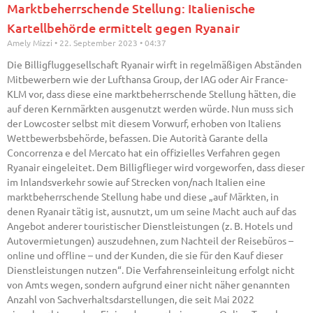
Marktbeherrschende Stellung: Italienische
Kartellbehörde ermittelt gegen Ryanair
Amely Mizzi
22. September 2023
04:37
Die Billigfluggesellschaft Ryanair wirft in regelmäßigen Abständen
Mitbewerbern wie der Lufthansa Group, der IAG oder Air France-
KLM vor, dass diese eine marktbeherrschende Stellung hätten, die
auf deren Kernmärkten ausgenutzt werden würde. Nun muss sich
der Lowcoster selbst mit diesem Vorwurf, erhoben von Italiens
Wettbewerbsbehörde, befassen. Die Autorità Garante della
Concorrenza e del Mercato hat ein offizielles Verfahren gegen
Ryanair eingeleitet. Dem Billigflieger wird vorgeworfen, dass dieser
im Inlandsverkehr sowie auf Strecken von/nach Italien eine
marktbeherrschende Stellung habe und diese „auf Märkten, in
denen Ryanair tätig ist, ausnutzt, um um seine Macht auch auf das
Angebot anderer touristischer Dienstleistungen (z. B. Hotels und
Autovermietungen) auszudehnen, zum Nachteil der Reisebüros –
online und offline – und der Kunden, die sie für den Kauf dieser
Dienstleistungen nutzen“. Die Verfahrenseinleitung erfolgt nicht
von Amts wegen, sondern aufgrund einer nicht näher genannten
Anzahl von Sachverhaltsdarstellungen, die seit Mai 2022