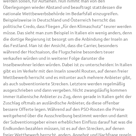
werden sollen, für Aufsehen. Nun nimmt man von den
Überlegungen wieder Abstand und beauftragt stattdessen die
nationale Wettbewerbsbehörde im Bedarfsfall einzugreifen.
Beispielsweise in Deutschland und Österreich herrscht das
politische Credo, dass Fliegen „für den Klimaschutz“ teurer werden
müsse. Das sieht man zum Beispiel in Italien ein wenig anders, denn
die dortige Regierung ist besorgt um die Anbindung der Inseln an
das Festland. Man ist der Ansicht, dass die Carrier, besonders
während der Hochsaison, die Flugscheine besonders teuer
verkaufen würden und in weiterer Folge darunter die
Inselbewohner leiden würden. Dabei ist zu unterscheiden: In Italien
gibt es im Verkehr mit den Inseln sowohl Routen, auf denen freier
Wettbewerb herrscht und es mitunter auch mehrere Anbieter gibt,
als auch subventionierte Strecken. Letztere werden regelmäßig
ausgeschrieben und dann vergeben. Nicht zwangsläufig kommen
immer italienische Anbieter zu Zug, denn gerade in Italien geht der
Zuschlag oftmals an ausländische Anbieter, da diese offenbar
bessere Offerte legen. Während auf den PSO-Routen die Preise
weitgehend über die Ausschreibung bestimmt werden und damit
der Subventionsgeber einen erheblichen Einfluss darauf hat was die
Endkunden bezahlen müssen, ist es auf den Strecken, auf denen
freier Wettbewerb herrscht, anders. Angebot und Nachfrage regeln