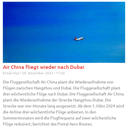
Air China fliegt wieder nach Dubai
Ermal Muji
29. Dezember 2023
17:26
Die Fluggesellschaft Air China plant die Wiederaufnahme von
Flügen zwischen Hangzhou und Dubai. Die Fluggesellschaft plant
drei wöchentliche Flüge nach Dubai. Die Fluggesellschaft Air China
plant die Wiederaufnahme der Strecke Hangzhou-Dubai. Die
Strecke war vier Monate lang ausgesetzt. Ab dem 1. März 2024 wird
die Airline drei wöchentliche Flüge anbieten. In den
Sommermonaten wird die Flugfrequenz auf zwei wöchentliche
Flüge reduziert, berichtet das Portal Aero Routes.