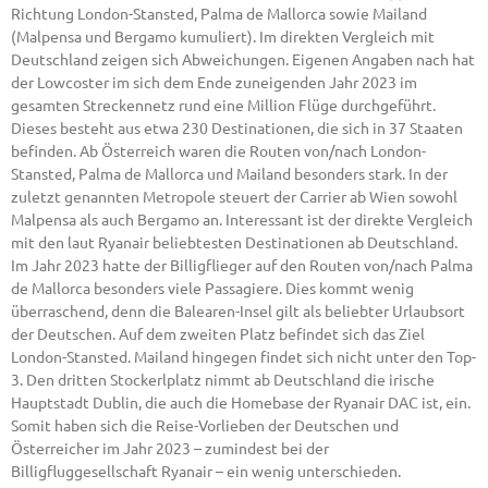
Richtung London-Stansted, Palma de Mallorca sowie Mailand
(Malpensa und Bergamo kumuliert). Im direkten Vergleich mit
Deutschland zeigen sich Abweichungen. Eigenen Angaben nach hat
der Lowcoster im sich dem Ende zuneigenden Jahr 2023 im
gesamten Streckennetz rund eine Million Flüge durchgeführt.
Dieses besteht aus etwa 230 Destinationen, die sich in 37 Staaten
befinden. Ab Österreich waren die Routen von/nach London-
Stansted, Palma de Mallorca und Mailand besonders stark. In der
zuletzt genannten Metropole steuert der Carrier ab Wien sowohl
Malpensa als auch Bergamo an. Interessant ist der direkte Vergleich
mit den laut Ryanair beliebtesten Destinationen ab Deutschland.
Im Jahr 2023 hatte der Billigflieger auf den Routen von/nach Palma
de Mallorca besonders viele Passagiere. Dies kommt wenig
überraschend, denn die Balearen-Insel gilt als beliebter Urlaubsort
der Deutschen. Auf dem zweiten Platz befindet sich das Ziel
London-Stansted. Mailand hingegen findet sich nicht unter den Top-
3. Den dritten Stockerlplatz nimmt ab Deutschland die irische
Hauptstadt Dublin, die auch die Homebase der Ryanair DAC ist, ein.
Somit haben sich die Reise-Vorlieben der Deutschen und
Österreicher im Jahr 2023 – zumindest bei der
Billigfluggesellschaft Ryanair – ein wenig unterschieden.