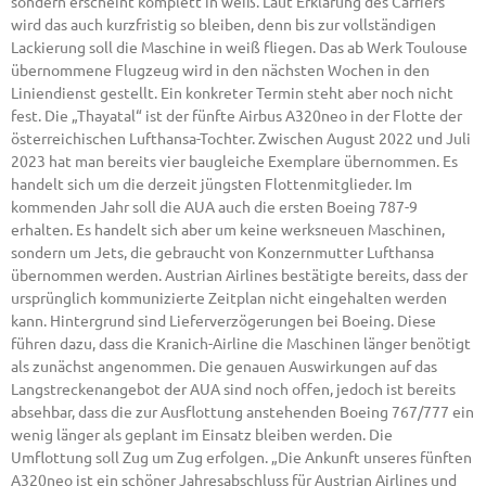
sondern erscheint komplett in weiß. Laut Erklärung des Carriers
wird das auch kurzfristig so bleiben, denn bis zur vollständigen
Lackierung soll die Maschine in weiß fliegen. Das ab Werk Toulouse
übernommene Flugzeug wird in den nächsten Wochen in den
Liniendienst gestellt. Ein konkreter Termin steht aber noch nicht
fest. Die „Thayatal“ ist der fünfte Airbus A320neo in der Flotte der
österreichischen Lufthansa-Tochter. Zwischen August 2022 und Juli
2023 hat man bereits vier baugleiche Exemplare übernommen. Es
handelt sich um die derzeit jüngsten Flottenmitglieder. Im
kommenden Jahr soll die AUA auch die ersten Boeing 787-9
erhalten. Es handelt sich aber um keine werksneuen Maschinen,
sondern um Jets, die gebraucht von Konzernmutter Lufthansa
übernommen werden. Austrian Airlines bestätigte bereits, dass der
ursprünglich kommunizierte Zeitplan nicht eingehalten werden
kann. Hintergrund sind Lieferverzögerungen bei Boeing. Diese
führen dazu, dass die Kranich-Airline die Maschinen länger benötigt
als zunächst angenommen. Die genauen Auswirkungen auf das
Langstreckenangebot der AUA sind noch offen, jedoch ist bereits
absehbar, dass die zur Ausflottung anstehenden Boeing 767/777 ein
wenig länger als geplant im Einsatz bleiben werden. Die
Umflottung soll Zug um Zug erfolgen. „Die Ankunft unseres fünften
A320neo ist ein schöner Jahresabschluss für Austrian Airlines und