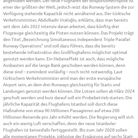
angehoben werden. Der neue Flughafen der Bosporusmetropole ist
einer der größten der Welt, jedoch reizt das Runway-System die zur
Verfügung stehende Kapazität nicht annähernd aus. Der türkische
Verkehrsminister, Abdulkadir Uraloğlu, erklärte, dass man bereits
seit dem Jahr 2022 intensiv daran arbeitet, dass künftig drei
Flugzeuge gleichzeitig die Pisten nutzen können. Das Projekt trägt
den Titel „Bezeichnung Simultaneous Independent Triple Parallel
Runway Operations“ und soll dazu führen, dass die bereits
bestehende Infrastruktur des Großflughafens möglichst optimal
genutzt werden kann. Ein Nebeneffekt ist auch, dass mögliche
Ausbauten auf die lange Bank geschoben werden können, denn
diese sind – zumindest vorläufig – noch nicht notwendig. Laut
türkischem Verkehrsminister wird man der erste europäische
Airport sein, an dem drei Runways gleichzeitig für Starts und
Landungen genutzt werden können. Die Lotsen sollen ab März 2024
geschult werden und kurz darauf soll ein Probebetrieb starten. Die
jährliche Kapazität des Flughafens Istanbul soll durch diese
Maßnahme von etwa 90 Millionen Passagieren auf etwa 200
Millionen Reisende pro Jahr erhöht werden. Die Regierung will sich
auch ein wenig Luft verschaffen, denn der neue Istanbuler
Flughafen ist keinesfalls fertiggestellt. Bis zum Jahr 2028 sollen
alle momentanen Projekte, inklusive der Ergänzung auf sechs Start-