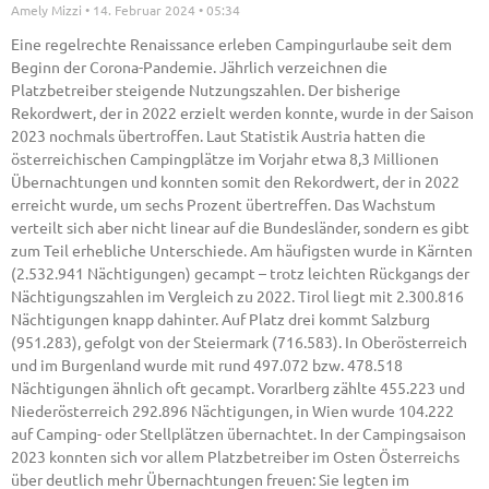
Amely Mizzi
14. Februar 2024
05:34
Eine regelrechte Renaissance erleben Campingurlaube seit dem
Beginn der Corona-Pandemie. Jährlich verzeichnen die
Platzbetreiber steigende Nutzungszahlen. Der bisherige
Rekordwert, der in 2022 erzielt werden konnte, wurde in der Saison
2023 nochmals übertroffen. Laut Statistik Austria hatten die
österreichischen Campingplätze im Vorjahr etwa 8,3 Millionen
Übernachtungen und konnten somit den Rekordwert, der in 2022
erreicht wurde, um sechs Prozent übertreffen. Das Wachstum
verteilt sich aber nicht linear auf die Bundesländer, sondern es gibt
zum Teil erhebliche Unterschiede. Am häufigsten wurde in Kärnten
(2.532.941 Nächtigungen) gecampt – trotz leichten Rückgangs der
Nächtigungszahlen im Vergleich zu 2022. Tirol liegt mit 2.300.816
Nächtigungen knapp dahinter. Auf Platz drei kommt Salzburg
(951.283), gefolgt von der Steiermark (716.583). In Oberösterreich
und im Burgenland wurde mit rund 497.072 bzw. 478.518
Nächtigungen ähnlich oft gecampt. Vorarlberg zählte 455.223 und
Niederösterreich 292.896 Nächtigungen, in Wien wurde 104.222
auf Camping- oder Stellplätzen übernachtet. In der Campingsaison
2023 konnten sich vor allem Platzbetreiber im Osten Österreichs
über deutlich mehr Übernachtungen freuen: Sie legten im