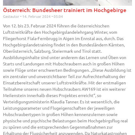
Österreich: Bundesheer trainiert im Hochgebirge
Gastautor
14. Februar 2024
05:04
Von 12. bis 23. Februar 2024 führen die österreichischen
Luftstreitkräfte den Hochgebirgslandelehrgang Winter, vom
Fliegerhorst Fiala-Fernbrugg in Aigen im Ennstal aus, durch. Das
Hochgebirgslandetraining findet in den Bundesländern Kärnten,
Oberösterreich, Salzburg, Steiermark und Tirol statt.
Ausbildungsinhalte sind unter anderem das Lernen und Üben von
Starts und Landungen mit Hubschraubern auch in großen Höhen
sowie Flüge unter erschwerten Bedingungen. „Diese Ausbildung ist
ein zentraler und unverzichtbarer Teil zur Aufrechterhaltung der
Einsatzbereitschaft unserer Luftstreitkräfte. Mit der erstmaligen
Teilnahme unseres neuen Hubschraubers AW169 ist ein weiterer
Meilenstein innerhalb dieses Projektes erreicht“, so
Verteidigungsministerin Klaudia Tanner. Es ist wesentlich, die
Leistungsparameter und Flugeigenschaften der jeweiligen
Hubschraubertypen in großen Höhen kennenzulernen sowie
physische und psychische Belastungen beim Hochgebirgsflug real
zu spüren und die entsprechenden Gegenmaßnahmen zur
Erhaltung der Flugsicherheit anzuwenden. Da Naturkatastrophen