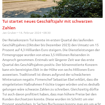
Tui startet neues Geschäftsjahr mit schwarzen
Zahlen
Jan Gruber
14. Februar 2024
08:30
Der Reisekonzern Tui konnte im ersten Quartal des laufenden
Geschäftsjahres (Oktober bis Dezember 2023) den Umsatz um 15
Prozent auf 4,3 Milliarden Euro steigern. Die Dienstleistungen der
Firmengruppe wurden von etwa 3,5 Millionen Reisenden in
Anspruch genommen. Erstmals seit längerer Zeit war das erste
Quartal des Geschäftsjahres positiv. Der börsennotierte Konzern
kann ein bereinigtes Ebit in der Höhe von sechs Millionen Euro
ausweisen. Traditionell ist dieses aufgrund der schwächeren
Wintersaison negativ. Firmenchef Sebastian Ebel erklärt, dass die
eingeleiteten Maßnahmen Früchte tragen würden und es deshalb
gelungen wäre schwarze Zahlen zu schreiben. Gleichzeitig dürfte
Tui auch davon profitiert haben, dass man höhere Preise bei den
Kunden durchsetzen konnte. Diese wurden im Schnitt um vier
Prozent angehoben. In Sachen Buchungen konnte man ein um acht