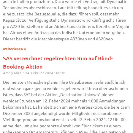
auch in Indien produzieren. Dazu wurde ein Vertrag mit Dynamatic
Technologies abgeschlossen. Laut Mitteilung handelt es sich um
eine zusätzliche Bezugsquelle, die dazu führen soll, dass mehr
Kapazität zur Verfügung steht. Dynamatic wird künftig acht Türen
pro A220 herstellen und an Airbus Canada liefern. Bereits im Vorjahr
hat Airbus einen Auftrag an das indische Unternehmen vergeben.
Dieser betrifft die Maschinentypen A330neo und A320neo.
weiterlesen »
SAS verzeichnet regelrechten Run auf Blind-
Booking-Aktion
Amely Mizzi
14. Februar 2024
06:38
Die meisten Menschen planen ihre Urlaubsreisen sehr ausführlich
und wissen ganz genau wohin es gehen wird. Umso überraschender
ist es, dass SAS bei der Aktion „Destination Unkown“ binnen
weniger Stunden am 12. Feber 2024 mehr als 1.000 Anmeldungen
bekommen hat. Es handelt sich um eine Werbeaktion, die bereits im
Dezember 2023 angekündigt wurde. Mitglieder des Eurobonus-
Vielfliegerprogramms konnten sich seit 12. Feber 2024, 12 Uhr 00,
anmelden, um eine begrenzte Anzahl von Flugtickets zu einem
unbekannten Ort ergattern zu können. SAS will die Destination ab