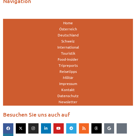
Navigation
Home
Österreich
Deutschland
Schweiz
International
Touristik
Food-Insider
Tripreports
Reisetipps
Militär
Impressum
Kontakt
Datenschutz
Newsletter
Besuchen Sie uns auch auf